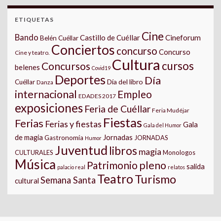
ETIQUETAS
Cine
Bando
Castillo de Cuéllar
Cineforum
Belén Cuéllar
Conciertos
concurso
Concurso
Cine y teatro.
Cultura
cursos
Concursos
belenes
Covid19
Deportes
Día
Día del libro
Cuéllar
Danza
internacional
Empleo
EDADES 2017
exposiciones
Feria de Cuéllar
Feria Mudéjar
Fiestas
Ferias
Ferias y fiestas
Gala
Gala del Humor
Jornadas
de magia
Gastronomía
JORNADAS
Humor
Juventud
libros
magia
CULTURALES
Monologos
Música
pleno
Patrimonio
salida
palacio real
relatos
Teatro
Turismo
Semana Santa
cultural