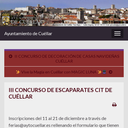
Ayuntamiento de Cuéllar
Alter
la
nave
II CONCURSO DE DECORACIÓN DE CASAS NAVIDEÑAS
CUÉLLAR
Vive la Magia en Cuéllar con MAGIC LUNA
III CONCURSO DE ESCAPARATES CIT DE
CUÉLLAR
Inscripciones del 11 al 21 de diciembre a través de
ferias@aytocuellar.es rellenando el formulario que tienen