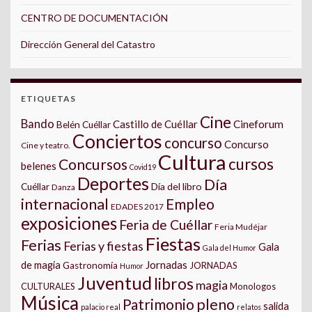
CENTRO DE DOCUMENTACIÓN
Dirección General del Catastro
ETIQUETAS
Cine
Bando
Castillo de Cuéllar
Cineforum
Belén Cuéllar
Conciertos
concurso
Concurso
Cine y teatro.
Cultura
cursos
Concursos
belenes
Covid19
Deportes
Día
Día del libro
Cuéllar
Danza
internacional
Empleo
EDADES 2017
exposiciones
Feria de Cuéllar
Feria Mudéjar
Fiestas
Ferias
Ferias y fiestas
Gala
Gala del Humor
Jornadas
de magia
Gastronomía
JORNADAS
Humor
Juventud
libros
magia
CULTURALES
Monologos
Música
pleno
Patrimonio
salida
palacio real
relatos