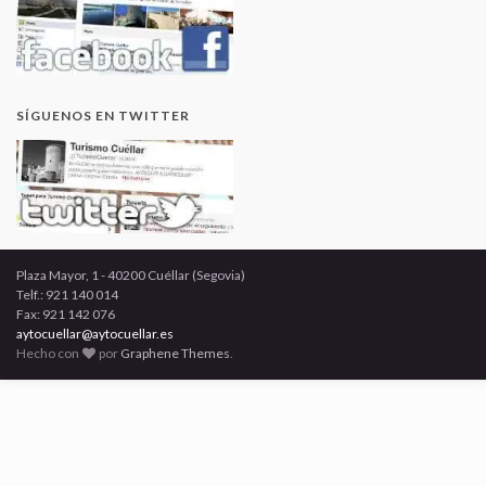
SÍGUENOS EN TWITTER
Plaza Mayor, 1 - 40200 Cuéllar (Segovia)
Telf.: 921 140 014
Fax: 921 142 076
aytocuellar@aytocuellar.es
Hecho con
por
Graphene Themes
.