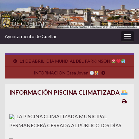
Ayuntamiento de Cuéllar
Alter
la
nave
11 DE ABRIL: DÍA MUNDIAL DEL PARKINSON
INFORMACIÓN Casa Joven
INFORMACIÓN PISCINA CLIMATIZADA
LA PISCINA CLIMATIZADA MUNICIPAL
PERMANECERÁ CERRADA AL PÚBLICO LOS DÍAS: