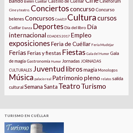
Cine
Bando
Castillo de Cuéllar
Cineforum
Belén Cuéllar
Conciertos
concurso
Concurso
Cine y teatro.
Cultura
cursos
Concursos
belenes
Covid19
Deportes
Día
Día del libro
Cuéllar
Danza
internacional
Empleo
EDADES 2017
exposiciones
Feria de Cuéllar
Feria Mudéjar
Fiestas
Ferias
Ferias y fiestas
Gala
Gala del Humor
Jornadas
de magia
Gastronomía
JORNADAS
Humor
Juventud
libros
magia
CULTURALES
Monologos
Música
pleno
Patrimonio
salida
palacio real
relatos
Teatro
Turismo
Semana Santa
cultural
TURISMO EN CUÉLLAR