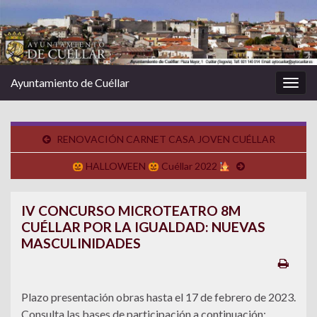
Ayuntamiento de Cuéllar
Alter
la
nave
RENOVACIÓN CARNET CASA JOVEN CUÉLLAR
HALLOWEEN
Cuéllar 2022
IV CONCURSO MICROTEATRO 8M
CUÉLLAR POR LA IGUALDAD: NUEVAS
MASCULINIDADES
Plazo presentación obras hasta el 17 de febrero de 2023.
Consulta las bases de participación a continuación: