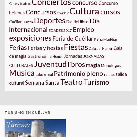
Conciertos
concurso
Concurso
Cine y teatro.
Cultura
cursos
Concursos
belenes
Covid19
Deportes
Día
Día del libro
Cuéllar
Danza
internacional
Empleo
EDADES 2017
exposiciones
Feria de Cuéllar
Feria Mudéjar
Fiestas
Ferias
Ferias y fiestas
Gala
Gala del Humor
Jornadas
de magia
Gastronomía
JORNADAS
Humor
Juventud
libros
magia
CULTURALES
Monologos
Música
pleno
Patrimonio
salida
palacio real
relatos
Teatro
Turismo
Semana Santa
cultural
TURISMO EN CUÉLLAR