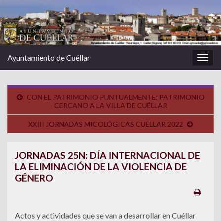
Ayuntamiento de Cuéllar
Alter
la
nave
CON EL PATRIMONIO PUNTUALMENTE: PATRIMONIO
CERCANO A LA VILLA DE CUÉLLAR
XXIII JORNADAS MICOLÓGICAS CUÉLLAR 2022
JORNADAS 25N: DÍA INTERNACIONAL DE
LA ELIMINACIÓN DE LA VIOLENCIA DE
GÉNERO
Actos y actividades que se van a desarrollar en Cuéllar