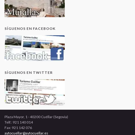
SÍGUENOS EN FACEBOOK
SÍGUENOS EN TWITTER
Plaza Mayor, 1 - 40200 Cuéllar (Segovia)
Telf.: 921 140 014
Fax: 921 142 076
aytocuellar@aytocuellar.es