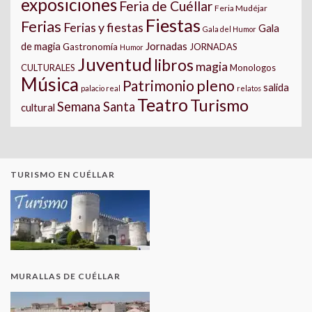
exposiciones
Feria de Cuéllar
Feria Mudéjar
Fiestas
Ferias
Ferias y fiestas
Gala
Gala del Humor
Jornadas
de magia
Gastronomía
JORNADAS
Humor
Juventud
libros
magia
CULTURALES
Monologos
Música
pleno
Patrimonio
salida
palacio real
relatos
Teatro
Turismo
Semana Santa
cultural
TURISMO EN CUÉLLAR
MURALLAS DE CUÉLLAR