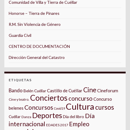
Comunidad de Villa y Tierra de Cuéllar
Honorse – Tierra de Pinares
R.M. Sin Violencia de Género
Guardia Civil
CENTRO DE DOCUMENTACIÓN
Dirección General del Catastro
ETIQUETAS
Cine
Bando
Castillo de Cuéllar
Cineforum
Belén Cuéllar
Conciertos
concurso
Concurso
Cine y teatro.
Cultura
cursos
Concursos
belenes
Covid19
Deportes
Día
Día del libro
Cuéllar
Danza
internacional
Empleo
EDADES 2017