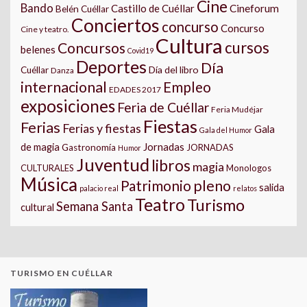
Cine
Bando
Castillo de Cuéllar
Cineforum
Belén Cuéllar
Conciertos
concurso
Concurso
Cine y teatro.
Cultura
cursos
Concursos
belenes
Covid19
Deportes
Día
Día del libro
Cuéllar
Danza
internacional
Empleo
EDADES 2017
exposiciones
Feria de Cuéllar
Feria Mudéjar
Fiestas
Ferias
Ferias y fiestas
Gala
Gala del Humor
Jornadas
de magia
Gastronomía
JORNADAS
Humor
Juventud
libros
magia
CULTURALES
Monologos
Música
pleno
Patrimonio
salida
palacio real
relatos
Teatro
Turismo
Semana Santa
cultural
TURISMO EN CUÉLLAR