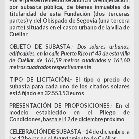
Por el presente medio se anuncia la enajenación,
por subasta pública, de bienes inmuebles de
titularidad de esta Fundación (dos terceras
partes) y del Obispado de Segovia (una tercera
parte) situadas en el casco urbano de la villa de
Cuéllar.
OBJETO DE SUBASTA
.-
Dos solares urbanos,
edificables, en la calle Puerto Rico nº 43 de esta villa
de Cuéllar, de 161,59 metros cuadrados y 161,60
metros cuadrados respectivamente
TIPO DE LICITACIÓN
.- El tipo o precio de
subasta para cada uno de los citados solares
está fijado en 32.553,53 euros
PRESENTACIÓN DE PROPOSICIONES
.- En el
modelo establecido en el Pliego de
Condiciones,
hasta el 12 de diciembre
próximo
CELEBRACIÓN DE SUBASTA.-
14 de diciembre, a
las 12 horas en el Ayuntamiento de Cuéllar