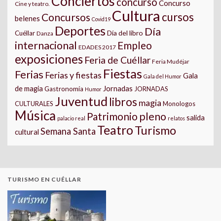
Conciertos
concurso
Concurso
Cine y teatro.
Cultura
cursos
Concursos
belenes
Covid19
Deportes
Día
Día del libro
Cuéllar
Danza
internacional
Empleo
EDADES 2017
exposiciones
Feria de Cuéllar
Feria Mudéjar
Fiestas
Ferias
Ferias y fiestas
Gala
Gala del Humor
Jornadas
de magia
Gastronomía
JORNADAS
Humor
Juventud
libros
magia
CULTURALES
Monologos
Música
pleno
Patrimonio
salida
palacio real
relatos
Teatro
Turismo
Semana Santa
cultural
TURISMO EN CUÉLLAR