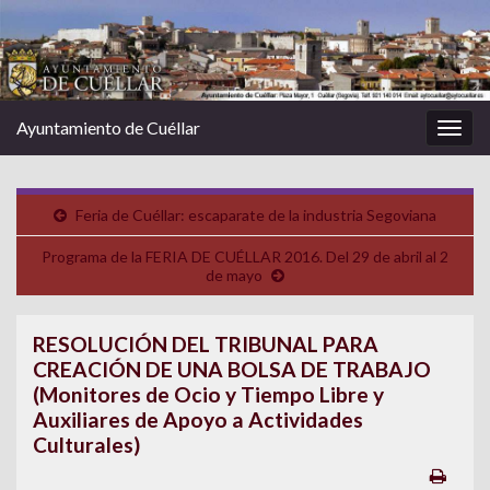
Ayuntamiento de Cuéllar
Alter
la
nave
Feria de Cuéllar: escaparate de la industria Segoviana
Programa de la FERIA DE CUÉLLAR 2016. Del 29 de abril al 2
de mayo
RESOLUCIÓN DEL TRIBUNAL PARA
CREACIÓN DE UNA BOLSA DE TRABAJO
(Monitores de Ocio y Tiempo Libre y
Auxiliares de Apoyo a Actividades
Culturales)