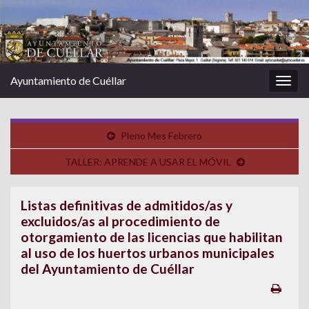
Ayuntamiento de Cuéllar
Alter
la
nave
Pleno Mes Febrero
TALLER: APRENDE A USAR EL MÓVIL
Listas definitivas de admitidos/as y
excluidos/as al procedimiento de
otorgamiento de las licencias que habilitan
al uso de los huertos urbanos municipales
del Ayuntamiento de Cuéllar