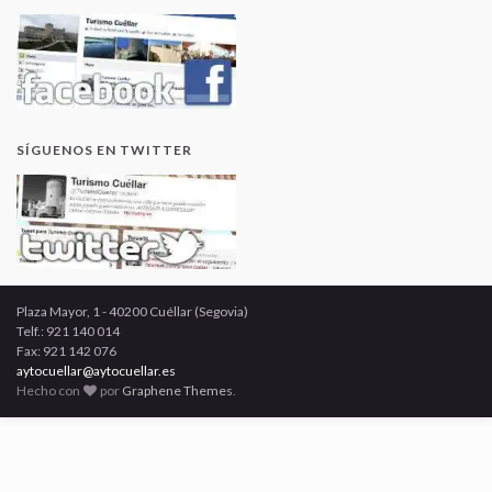
SÍGUENOS EN TWITTER
Plaza Mayor, 1 - 40200 Cuéllar (Segovia)
Telf.: 921 140 014
Fax: 921 142 076
aytocuellar@aytocuellar.es
Hecho con
por
Graphene Themes
.