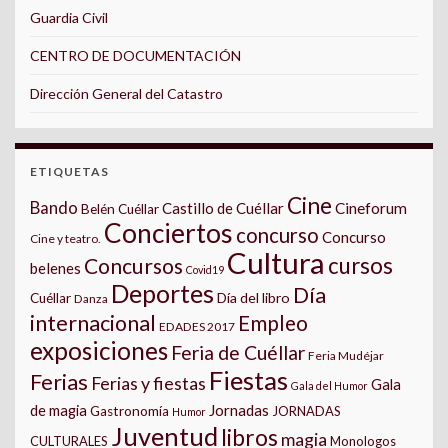
Guardia Civil
CENTRO DE DOCUMENTACIÓN
Dirección General del Catastro
ETIQUETAS
Cine
Bando
Castillo de Cuéllar
Cineforum
Belén Cuéllar
Conciertos
concurso
Concurso
Cine y teatro.
Cultura
cursos
Concursos
belenes
Covid19
Deportes
Día
Día del libro
Cuéllar
Danza
internacional
Empleo
EDADES 2017
exposiciones
Feria de Cuéllar
Feria Mudéjar
Fiestas
Ferias
Ferias y fiestas
Gala
Gala del Humor
Jornadas
de magia
Gastronomía
JORNADAS
Humor
Juventud
libros
magia
CULTURALES
Monologos