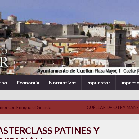
rno
Economía
Normativas
Impuestos
Impres
mor con Enrique el Grande
CUÉLLAR DE OTRA MAN
STERCLASS PATINES Y