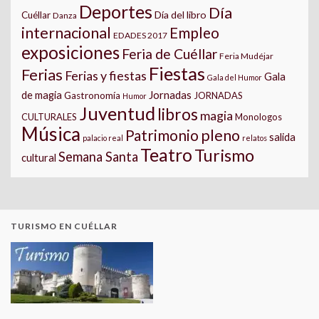
Deportes
Día
Día del libro
Cuéllar
Danza
internacional
Empleo
EDADES 2017
exposiciones
Feria de Cuéllar
Feria Mudéjar
Fiestas
Ferias
Ferias y fiestas
Gala
Gala del Humor
Jornadas
de magia
Gastronomía
JORNADAS
Humor
Juventud
libros
magia
CULTURALES
Monologos
Música
pleno
Patrimonio
salida
palacio real
relatos
Teatro
Turismo
Semana Santa
cultural
TURISMO EN CUÉLLAR