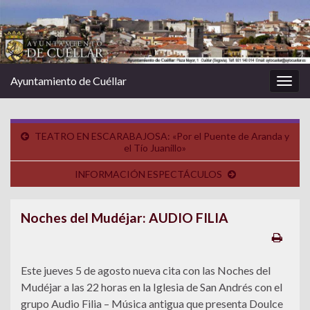
Ayuntamiento de Cuéllar
Alter
la
nave
TEATRO EN ESCARABAJOSA: «Por el Puente de Aranda y
el Tío Juanillo»
INFORMACIÓN ESPECTÁCULOS
Noches del Mudéjar: AUDIO FILIA
Este jueves 5 de agosto nueva cita con las Noches del
Mudéjar a las 22 horas en la Iglesia de San Andrés con el
grupo Audio Filia – Música antigua que presenta Doulce