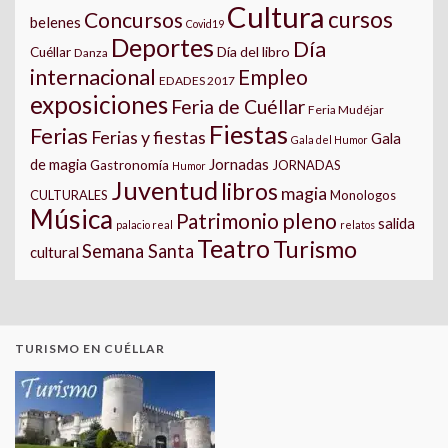
Cultura
cursos
Concursos
belenes
Covid19
Deportes
Día
Día del libro
Cuéllar
Danza
internacional
Empleo
EDADES 2017
exposiciones
Feria de Cuéllar
Feria Mudéjar
Fiestas
Ferias
Ferias y fiestas
Gala
Gala del Humor
Jornadas
de magia
Gastronomía
JORNADAS
Humor
Juventud
libros
magia
CULTURALES
Monologos
Música
pleno
Patrimonio
salida
palacio real
relatos
Teatro
Turismo
Semana Santa
cultural
TURISMO EN CUÉLLAR