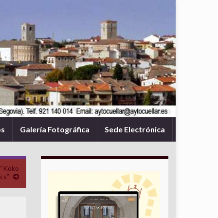
os
Galería Fotográfica
Sede Electrónica
 “Koko
cs”