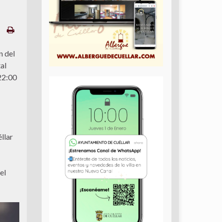
n del
al
 22:00
llar
el