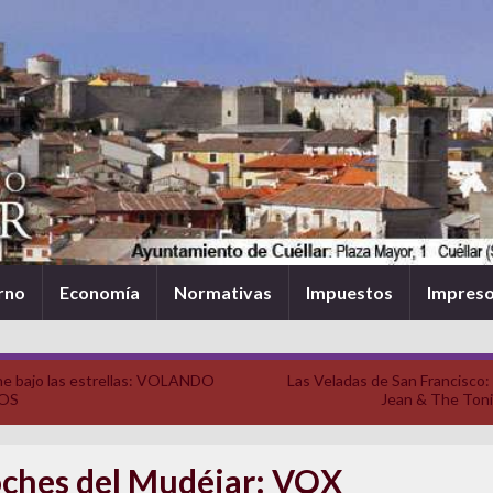
rno
Economía
Normativas
Impuestos
Impres
ne bajo las estrellas: VOLANDO
Las Veladas de San Francisco:
OS
Jean & The Toni
ches del Mudéjar: VOX