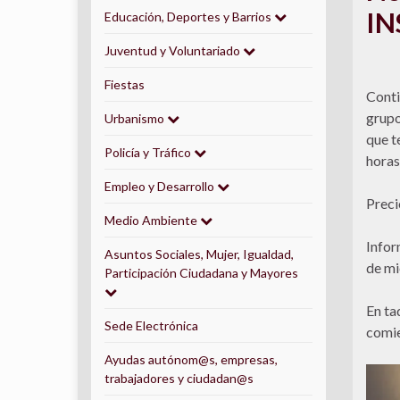
IN
Educación, Deportes y Barrios
Juventud y Voluntariado
Fiestas
Conti
grupo
Urbanismo
que t
Policía y Tráfico
horas
Empleo y Desarrollo
Preci
Medio Ambiente
Infor
Asuntos Sociales, Mujer, Igualdad,
de mi
Participación Ciudadana y Mayores
En ta
Sede Electrónica
comie
Ayudas autónom@s, empresas,
trabajadores y ciudadan@s