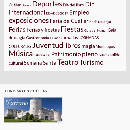
Deportes
Día
Día del libro
Cuéllar
Danza
internacional
Empleo
EDADES 2017
exposiciones
Feria de Cuéllar
Feria Mudéjar
Fiestas
Ferias
Ferias y fiestas
Gala
Gala del Humor
Jornadas
de magia
Gastronomía
JORNADAS
Humor
Juventud
libros
magia
CULTURALES
Monologos
Música
pleno
Patrimonio
salida
palacio real
relatos
Teatro
Turismo
Semana Santa
cultural
TURISMO EN CUÉLLAR