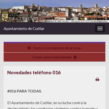
Ayuntamiento de Cuéllar
Alter
la
nave
Teatro «Los imperios de la Luna»
Charla sobre Voluntariado
Novedades teléfono 016
#016 PARA TODAS
.
El Ayuntamiento de Cuéllar, en su lucha contra la
desigualdad y las conductas violentas contra la mujer y