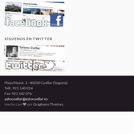
SÍGUENOS EN TWITTER
Plaza Mayor, 1 - 40200 Cuéllar (Segovia)
Telf.: 921 140 014
Fax: 921 142 076
aytocuellar@aytocuellar.es
Hecho con
por
Graphene Themes
.