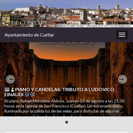
Ayuntamiento de Cuéllar
Alter
la
nave
CAMPAÑA INFORMATIVA CUÉLLAR CUIDA: PERROS
Previous
Nex
CUIDADOS. CALLES LIMPIAS
PIANO Y CANDELAS: TRIBUTO A LUDOVICO
EINAUDI
Una campaña de SOS Animales Cuéllar para facilitar la tenencia
Al piano Rafael Montalvo Alonso. Jueves 13 de agosto a las 21,30
responsable, mejorar la convivencia y cuidar el municipio. Porque
horas en la Iglesia de San Francisco (Cuéllar). Un escenario único,
cuidar a tu perro también es cuidar Cuéllar. Consulta la campaña
iluminado por la cálida luz de las velas, para disfrutar de algunas …
completa en el siguiente documento …