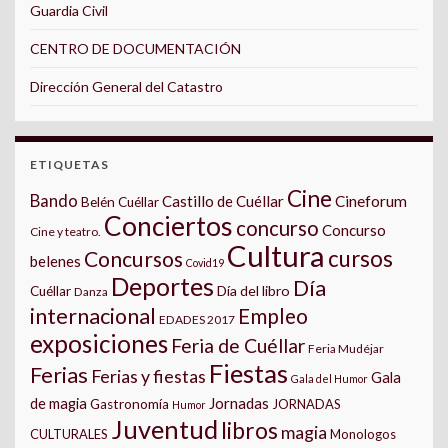
Guardia Civil
CENTRO DE DOCUMENTACIÓN
Dirección General del Catastro
ETIQUETAS
Cine
Bando
Castillo de Cuéllar
Cineforum
Belén Cuéllar
Conciertos
concurso
Concurso
Cine y teatro.
Cultura
cursos
Concursos
belenes
Covid19
Deportes
Día
Día del libro
Cuéllar
Danza
internacional
Empleo
EDADES 2017
exposiciones
Feria de Cuéllar
Feria Mudéjar
Fiestas
Ferias
Ferias y fiestas
Gala
Gala del Humor
Jornadas
de magia
Gastronomía
JORNADAS
Humor
Juventud
libros
magia
CULTURALES
Monologos