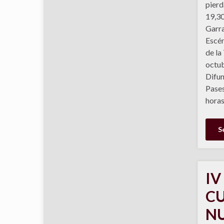
pierd
19,30
Garra
Escén
de la
octub
Difun
Pases
horas
S
IV
CU
NU