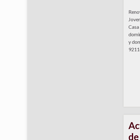
Renov
Joven
Casa 
domin
y dom
9211
Ac
de