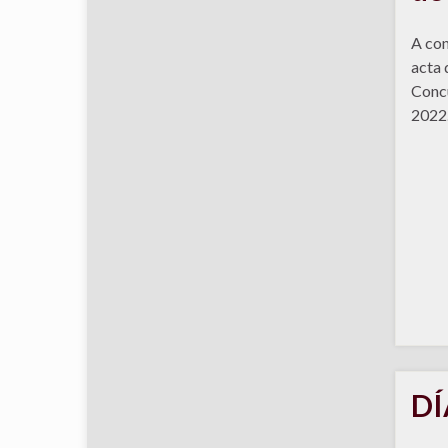
A con
acta 
Concu
2022
DÍ