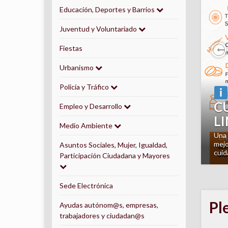
Educación, Deportes y Barrios
Juventud y Voluntariado
Fiestas
P
Urbanismo
Policía y Tráfico
¿
Empleo y Desarrollo
A
Medio Ambiente
E
orie
domi
Asuntos Sociales, Mujer, Igualdad,
inte
Participación Ciudadana y Mayores
Sede Electrónica
Pl
Ayudas autónom@s, empresas,
trabajadores y ciudadan@s