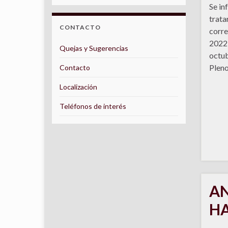
Se in
trata
CONTACTO
corre
2022 
Quejas y Sugerencias
octub
Pleno
Contacto
Localización
Teléfonos de interés
AN
H