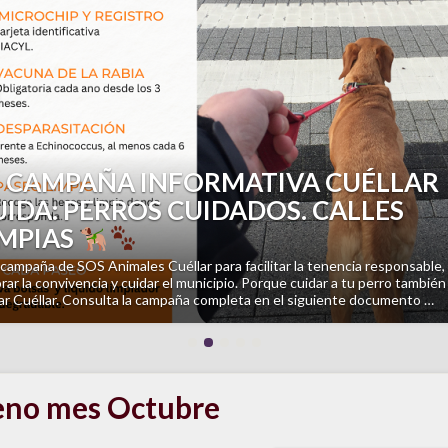
revious
PASEO ASTRONOMÍA CULTURAL:
COMO USABAN EL CIELO NUESTROS
NTEPASADOS?
l cielo también cuenta historias. ¿Te has preguntado alguna vez cómo se
ntaban nuestros antepasados observando las estrellas?
El próximo
ngo 9 de agosto acompáñanos en «El cielo es trashumante», un paseo
rpretado …
eno mes Octubre