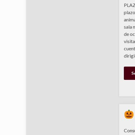
PLAZ
plazo
anima
sala 
de oc
visi
cuent
dirig
S
Consu