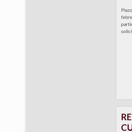
Plazo
febre
parti
solic
RE
CU