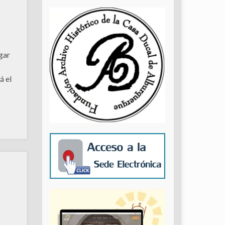
gar
á el