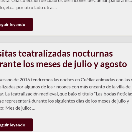
rtista. Una colección de cuadros de rincones de Cuéllar, panorámic
llo, etc… por otro lado otra …
eguir leyendo
sitas teatralizadas nocturnas
rante los meses de julio y agosto
verano de 2016 tendremos las noches en Cuéllar animadas con las 
alizadas por algunos de los rincones con más encanto de la villa de
ar. La teatralización medieval, que bajo el título “Las bodas ficticia
se representará durante los siguientes días de los meses de julio y
o: Mes de julio: …
eguir leyendo