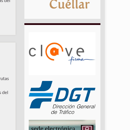
as del
rutas
s del