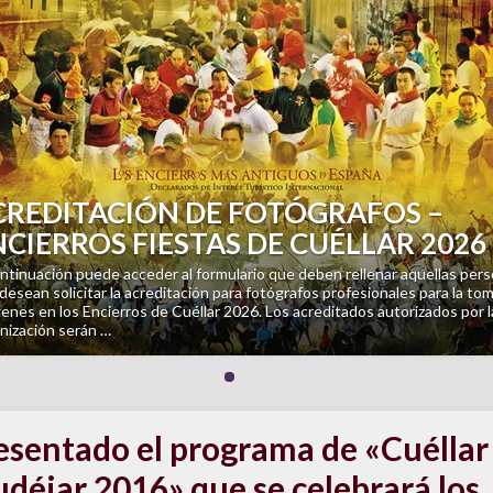
revious
PIANO Y CANDELAS: TRIBUTO A
UDOVICO EINAUDI
iano Rafael Montalvo Alonso. Jueves 13 de agosto a las 21,30 horas en la
sia de San Francisco (Cuéllar). Un escenario único, iluminado por la cálida l
as velas, para disfrutar de algunas …
esentado el programa de «Cuéllar
déjar 2016» que se celebrará los