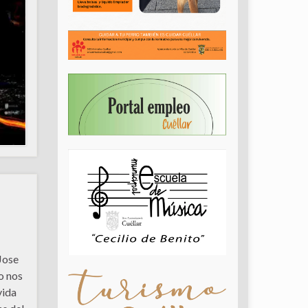
Jose
o nos
vida