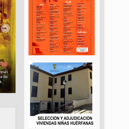
Next
uz