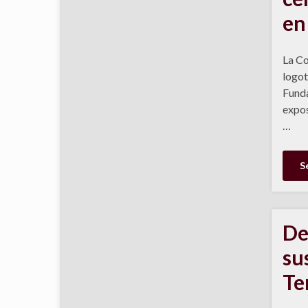
en
La Co
logot
Funda
expos
…
S
De
su
Te