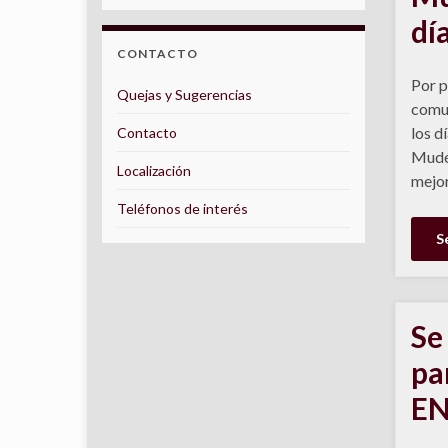
dí
CONTACTO
Por p
Quejas y Sugerencias
comun
los d
Contacto
Mudéj
Localización
mejor
Teléfonos de interés
S
Se 
pa
EN