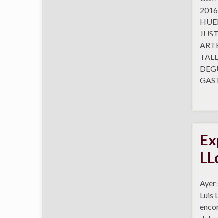
2016.
HUER
JUST
ARTE
TALL
DEG
GAS
Ex
LL
Ayer 
Luis 
encon