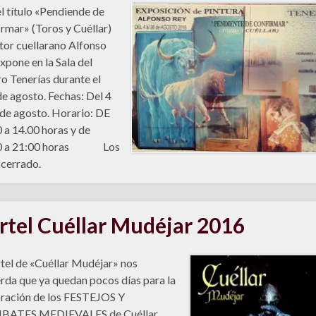
l título «Pendiende de
rmar» (Toros y Cuéllar)
ntor cuellarano Alfonso
xpone en la Sala del
o Tenerías durante el
e agosto. Fechas: Del 4
 de agosto. Horario: DE
 a 14.00 horas y de
0 a 21:00 horas Los
 cerrado.
rtel Cuéllar Mudéjar 2016
rtel de «Cuéllar Mudéjar» nos
rda que ya quedan pocos días para la
ración de los FESTEJOS Y
ATES MEDIEVALES de Cuéllar