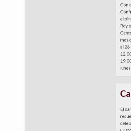
Con e
Confi
el pi
Rey e
Centr
mes d
al 26
12:00
19:0
lunes
Ca
El ca
recue
celeb
COMB