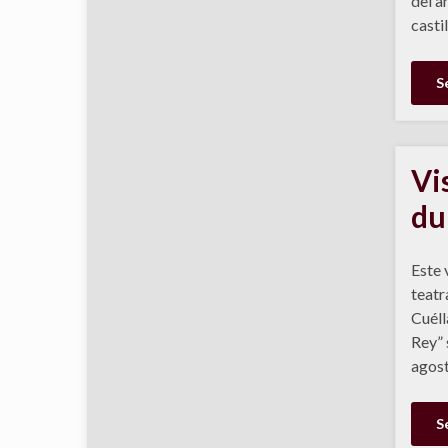
del a
casti
S
Vi
du
Este 
teatr
Cuéll
Rey” 
agost
S