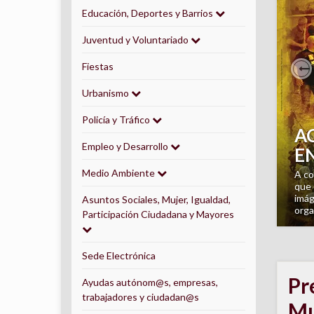
Educación, Deportes y Barrios
Juventud y Voluntariado
Fiestas
P
Urbanismo
Policía y Tráfico
Empleo y Desarrollo
L
Medio Ambiente
Al p
Igle
Asuntos Sociales, Mujer, Igualdad,
de l
Participación Ciudadana y Mayores
Sede Electrónica
Pr
Ayudas autónom@s, empresas,
trabajadores y ciudadan@s
Mu