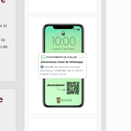
r el
 la
n de
e