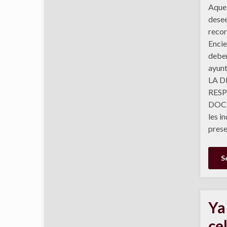
Aquel
desee
recor
Encie
deber
ayun
LA 
RESP
DOC
les i
prese
S
Ya
ce