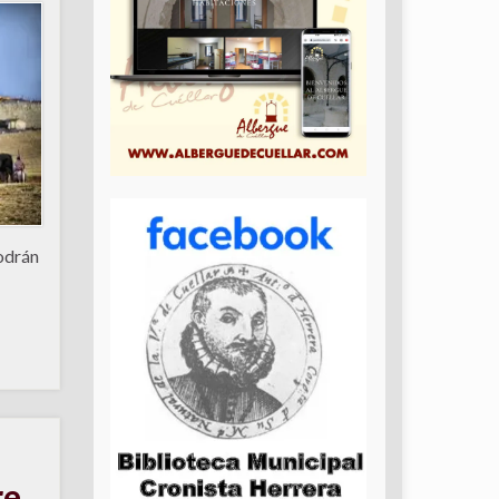
Podrán
re