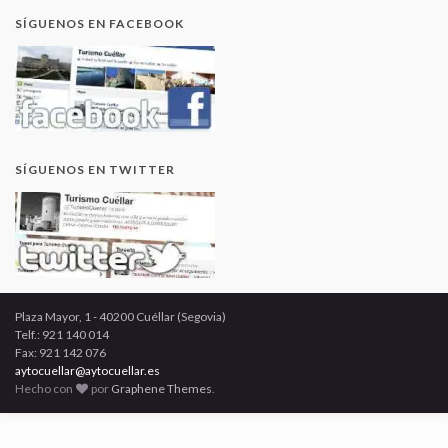
SÍGUENOS EN FACEBOOK
SÍGUENOS EN TWITTER
Plaza Mayor, 1 - 40200 Cuéllar (Segovia)
Telf.: 921 140 014
Fax: 921 142 076
aytocuellar@aytocuellar.es
Hecho con
por
Graphene Themes
.