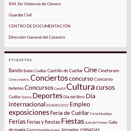
R.M. Sin Violencia de Género
Guardia Civil
CENTRO DE DOCUMENTACIÓN
Dirección General del Catastro
ETIQUETAS
Cine
Bando
Castillo de Cuéllar
Cineforum
Belén Cuéllar
Conciertos
concurso
Concurso
Cine y teatro.
Cultura
cursos
Concursos
belenes
Covid19
Deportes
Día
Día del libro
Cuéllar
Danza
internacional
Empleo
EDADES 2017
exposiciones
Feria de Cuéllar
Feria Mudéjar
Fiestas
Ferias
Ferias y fiestas
Gala
Gala del Humor
Jornadas
de magia
Gastronomía
JORNADAS
Humor