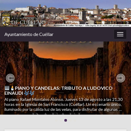
Ayuntamiento de Cuéllar
Alter
la
nave
Previous
Nex
PIANO Y CANDELAS: TRIBUTO A LUDOVICO
EINAUDI
Al piano Rafael Montalvo Alonso. Jueves 13 de agosto a las 21,30
horas en la Iglesia de San Francisco (Cuéllar). Un escenario único,
iluminado por la cálida luz de las velas, para disfrutar de algunas …