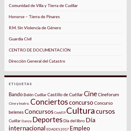
Comunidad de Villa y Tierra de Cuéllar
Honorse – Tierra de Pinares
R.M. Sin Violencia de Género
Guardia Civil
CENTRO DE DOCUMENTACIÓN
Dirección General del Catastro
ETIQUETAS
Cine
Bando
Castillo de Cuéllar
Cineforum
Belén Cuéllar
Conciertos
concurso
Concurso
Cine y teatro.
Cultura
cursos
Concursos
belenes
Covid19
Deportes
Día
Día del libro
Cuéllar
Danza
internacional
Empleo
EDADES 2017