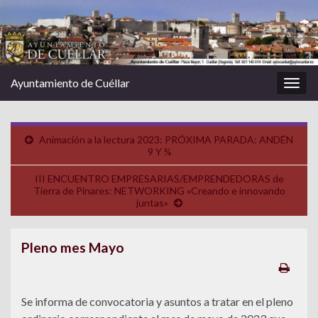
Ayuntamiento de Cuéllar
Alter
la
nave
Animación a la lectura 2023: PRÓXIMA PARADA: ANDÉN
9 Y ¾
III ENCUENTRO EMPRESARIAS/EMPRENDEDORAS de
Tierra de Pinares: NETWORKING «Creando e innovando
juntas»
Pleno mes Mayo
Se informa de convocatoria y asuntos a tratar en el pleno