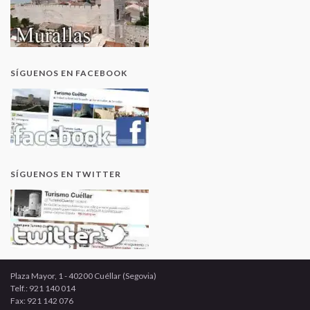
SÍGUENOS EN FACEBOOK
SÍGUENOS EN TWITTER
Plaza Mayor, 1 - 40200 Cuéllar (Segovia)
Telf.: 921 140 014
Fax: 921 142 076