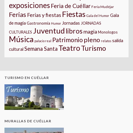
exposiciones
Feria de Cuéllar
Feria Mudéjar
Fiestas
Ferias
Ferias y fiestas
Gala
Gala del Humor
Jornadas
de magia
Gastronomía
JORNADAS
Humor
Juventud
libros
magia
CULTURALES
Monologos
Música
pleno
Patrimonio
salida
palacio real
relatos
Teatro
Turismo
Semana Santa
cultural
TURISMO EN CUÉLLAR
MURALLAS DE CUÉLLAR