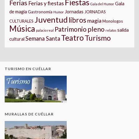
Fiestas
Ferias
Ferias y fiestas
Gala
Gala del Humor
Jornadas
de magia
Gastronomía
JORNADAS
Humor
Juventud
libros
magia
CULTURALES
Monologos
Música
pleno
Patrimonio
salida
palacio real
relatos
Teatro
Turismo
Semana Santa
cultural
TURISMO EN CUÉLLAR
MURALLAS DE CUÉLLAR