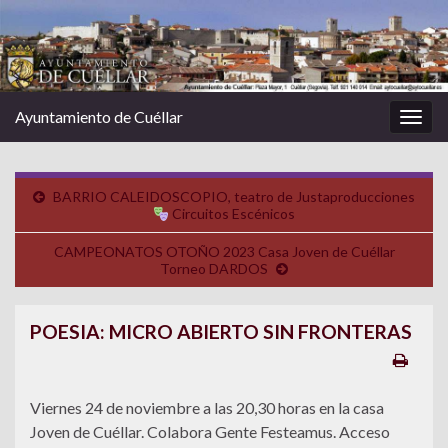
Ayuntamiento de Cuéllar
Alter
la
nave
BARRIO CALEIDOSCOPIO, teatro de Justaproducciones
Circuitos Escénicos
CAMPEONATOS OTOÑO 2023 Casa Joven de Cuéllar
Torneo DARDOS
POESIA: MICRO ABIERTO SIN FRONTERAS
Viernes 24 de noviembre a las 20,30 horas en la casa
Joven de Cuéllar. Colabora Gente Festeamus. Acceso