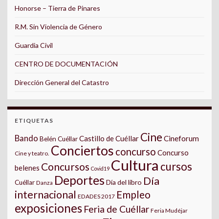
Honorse – Tierra de Pinares
R.M. Sin Violencia de Género
Guardia Civil
CENTRO DE DOCUMENTACIÓN
Dirección General del Catastro
ETIQUETAS
Cine
Bando
Castillo de Cuéllar
Cineforum
Belén Cuéllar
Conciertos
concurso
Concurso
Cine y teatro.
Cultura
cursos
Concursos
belenes
Covid19
Deportes
Día
Día del libro
Cuéllar
Danza
internacional
Empleo
EDADES 2017
exposiciones
Feria de Cuéllar
Feria Mudéjar