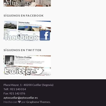
SÍGUENOS EN FACEBOOK
SÍGUENOS EN TWITTER
Plaza Mayor, 1 - 40200 Cuéllar (Segovia)
Telf.: 921 140 014
Fax: 921 142 076
aytocuellar@aytocuellar.es
Hecho con
por
Graphene Themes
.