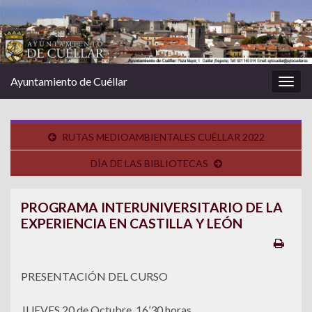
Ayuntamiento de Cuéllar
Alter
la
nave
RUTAS MEDIOAMBIENTALES CUÉLLAR 2022
DÍA DE LAS BIBLIOTECAS
PROGRAMA INTERUNIVERSITARIO DE LA
EXPERIENCIA EN CASTILLA Y LEÓN
PRESENTACIÓN DEL CURSO
JUEVES 20 de Octubre, 16’30 horas