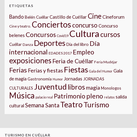
ETIQUETAS
Cine
Bando
Castillo de Cuéllar
Cineforum
Belén Cuéllar
Conciertos
concurso
Concurso
Cine y teatro.
Cultura
cursos
Concursos
belenes
Covid19
Deportes
Día
Día del libro
Cuéllar
Danza
internacional
Empleo
EDADES 2017
exposiciones
Feria de Cuéllar
Feria Mudéjar
Fiestas
Ferias
Ferias y fiestas
Gala
Gala del Humor
Jornadas
de magia
Gastronomía
JORNADAS
Humor
Juventud
libros
magia
CULTURALES
Monologos
Música
pleno
Patrimonio
salida
palacio real
relatos
Teatro
Turismo
Semana Santa
cultural
TURISMO EN CUÉLLAR