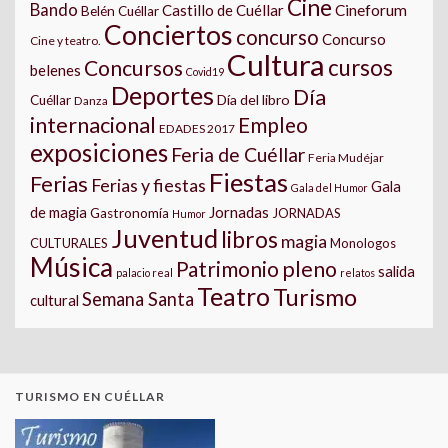
Cine
Bando
Castillo de Cuéllar
Cineforum
Belén Cuéllar
Conciertos
concurso
Concurso
Cine y teatro.
Cultura
cursos
Concursos
belenes
Covid19
Deportes
Día
Día del libro
Cuéllar
Danza
internacional
Empleo
EDADES 2017
exposiciones
Feria de Cuéllar
Feria Mudéjar
Fiestas
Ferias
Ferias y fiestas
Gala
Gala del Humor
Jornadas
de magia
Gastronomía
JORNADAS
Humor
Juventud
libros
magia
CULTURALES
Monologos
Música
pleno
Patrimonio
salida
palacio real
relatos
Teatro
Turismo
Semana Santa
cultural
TURISMO EN CUÉLLAR