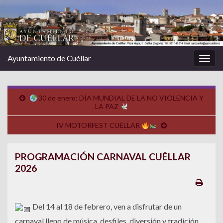
Ayuntamiento de Cuéllar
Alter
la
nave
30 de enero: DÍA MUNDIAL DE LA NO VIOLENCIA Y
LA PAZ
IV MOTORFEST CUÉLLAR
PROGRAMACIÓN CARNAVAL CUÉLLAR
2026
Del 14 al 18 de febrero, ven a disfrutar de un
carnaval lleno de música, desfiles, diversión y tradición.