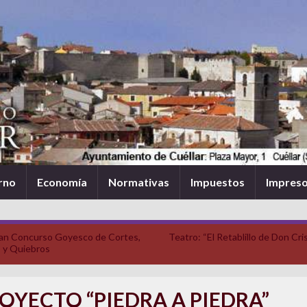
rno
Economía
Normativas
Impuestos
Impres
an Concurso Goyesco de Cortes,
Teatro: “El Retablillo de Don Cri
s y Quiebros
OYECTO “PIEDRA A PIEDRA”