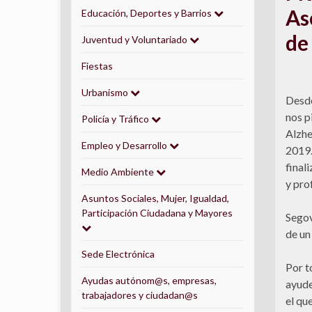
As
Educación, Deportes y Barrios
de
Juventud y Voluntariado
Fiestas
Urbanismo
Desde
nos p
Policía y Tráfico
Alzhe
Empleo y Desarrollo
2019.
final
Medio Ambiente
y pro
Asuntos Sociales, Mujer, Igualdad,
Participación Ciudadana y Mayores
Segov
de un
Sede Electrónica
Por t
Ayudas autónom@s, empresas,
ayude
trabajadores y ciudadan@s
el qu