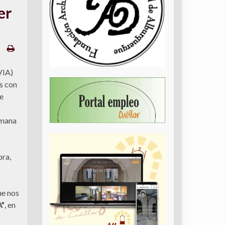
er
VIA)
s con
e
umana
ora,
ue nos
”
, en