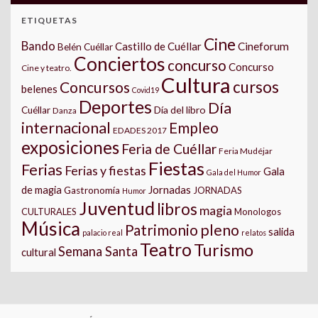
ETIQUETAS
Cine
Bando
Castillo de Cuéllar
Cineforum
Belén Cuéllar
Conciertos
concurso
Concurso
Cine y teatro.
Cultura
cursos
Concursos
belenes
Covid19
Deportes
Día
Día del libro
Cuéllar
Danza
internacional
Empleo
EDADES 2017
exposiciones
Feria de Cuéllar
Feria Mudéjar
Fiestas
Ferias
Ferias y fiestas
Gala
Gala del Humor
Jornadas
de magia
Gastronomía
JORNADAS
Humor
Juventud
libros
magia
CULTURALES
Monologos
Música
pleno
Patrimonio
salida
palacio real
relatos
Teatro
Turismo
Semana Santa
cultural