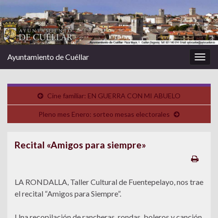
Ayuntamiento de Cuéllar
Alter
la
nave
Cine familiar: EN GUERRA CON MI ABUELO
Pleno mes Enero: sorteo mesas electorales
Recital «Amigos para siempre»
LA RONDALLA, Taller Cultural de Fuentepelayo, nos trae
el recital “Amigos para Siempre”.
Una recopilación de rancheras, rondas, boleros y canción