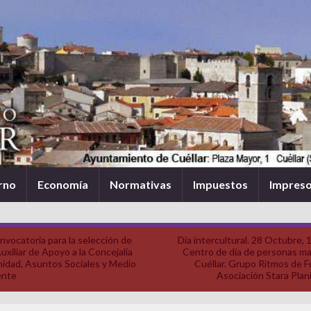
rno
Economía
Normativas
Impuestos
Impres
nvocatoria para la selección de
Día intercultural. 28 Octubre, 
uxiliar de Apoyo a la Concejalía
Centro de día de personas ma
nidad, Asuntos Sociales y Medio
Cuéllar. Grupo Ritmos de F
ente
Asociación Stara Plani