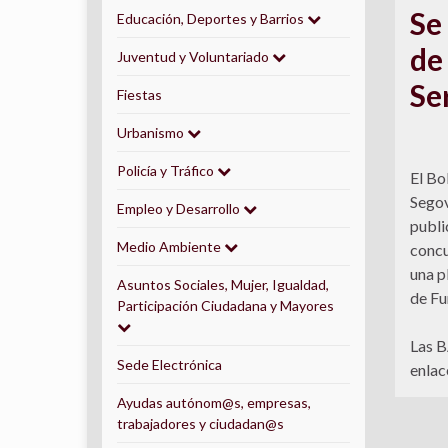
Se
Educación, Deportes y Barrios
de
Juventud y Voluntariado
Se
Fiestas
Urbanismo
Policía y Tráfico
El Bo
Segov
Empleo y Desarrollo
publi
Medio Ambiente
concu
una p
Asuntos Sociales, Mujer, Igualdad,
de Fu
Participación Ciudadana y Mayores
Las B
Sede Electrónica
enla
Ayudas autónom@s, empresas,
trabajadores y ciudadan@s