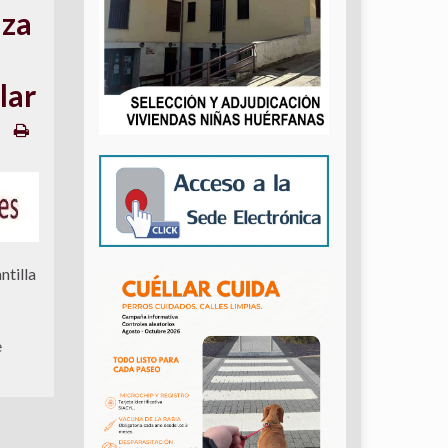
aza
lar
ntilla
e