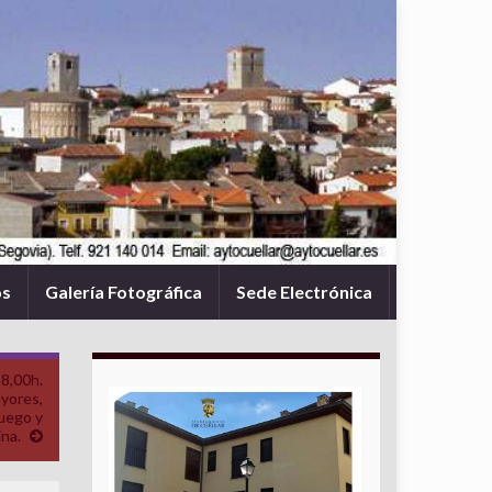
os
Galería Fotográfica
Sede Electrónica
18,00h.
yores,
uego y
na.