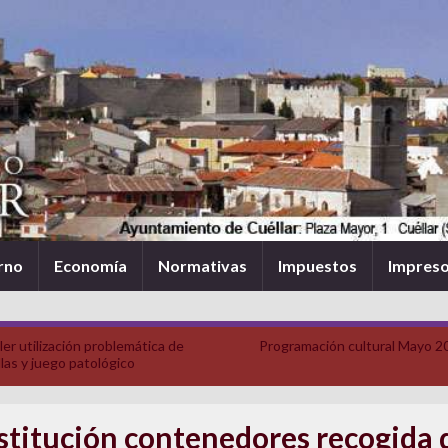
rno
Economía
Normativas
Impuestos
Impres
ler utilización problemática de
Programación cultural Mayo 2
las y juego patológico
stitución contenedores recogida 