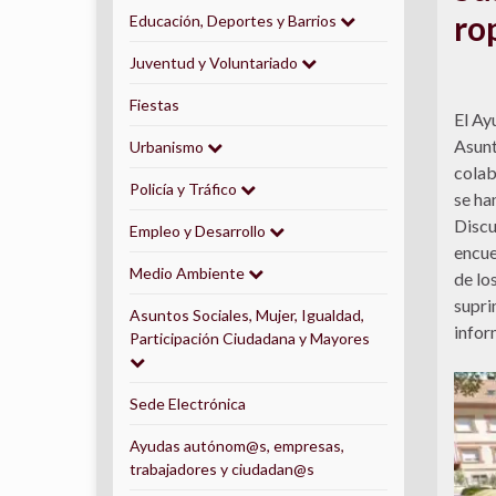
ro
Educación, Deportes y Barrios
Juventud y Voluntariado
Fiestas
El Ay
Asunt
Urbanismo
colab
Policía y Tráfico
se ha
Discu
Empleo y Desarrollo
encue
Medio Ambiente
de lo
supri
Asuntos Sociales, Mujer, Igualdad,
infor
Participación Ciudadana y Mayores
Sede Electrónica
Ayudas autónom@s, empresas,
trabajadores y ciudadan@s