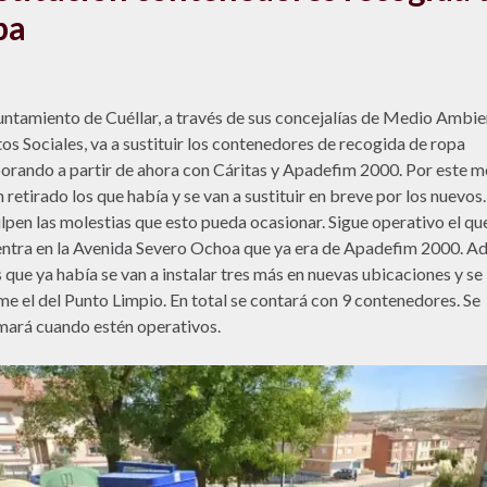
pa
untamiento de Cuéllar, a través de sus concejalías de Medio Ambie
os Sociales, va a sustituir los contenedores de recogida de ropa
orando a partir de ahora con Cáritas y Apadefim 2000. Por este m
n retirado los que había y se van a sustituir en breve por los nuevos.
lpen las molestias que esto pueda ocasionar. Sigue operativo el qu
ntra en la Avenida Severo Ochoa que ya era de Apadefim 2000. 
s que ya había se van a instalar tres más en nuevas ubicaciones y se
me el del Punto Limpio. En total se contará con 9 contenedores. Se
mará cuando estén operativos.