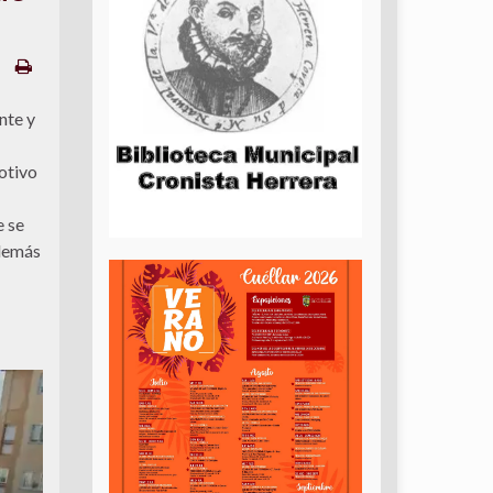
nte y
otivo
e se
Además