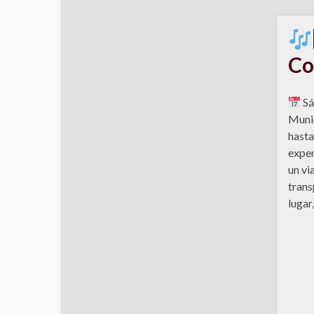
Co
Sá
Munic
hasta
exper
un vi
trans
lugar,