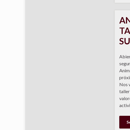
AN
TA
SU
Abier
segun
Anima
próxi
Nos v
talle
valor
activ
S