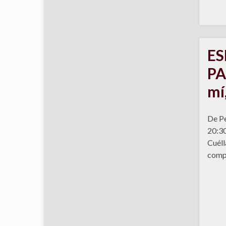
ES
PA
mí
De Pe
20:30
Cuéll
compl