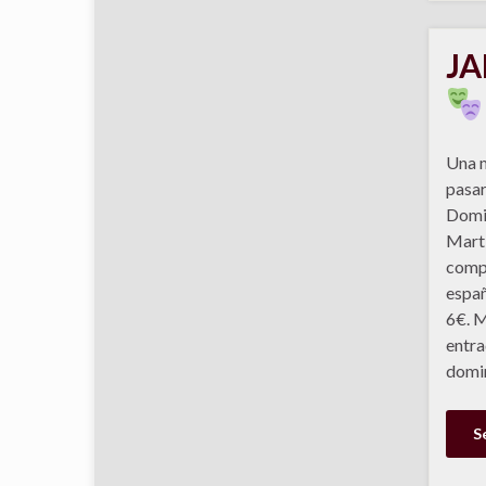
JA
Una m
pasar
Domin
Martí
comp
españ
6€. M
entra
domin
S