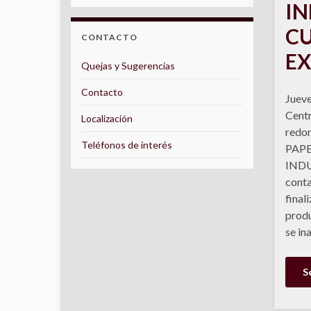
IN
CU
CONTACTO
E
Quejas y Sugerencias
Contacto
Jueve
Cent
Localización
redon
Teléfonos de interés
PAPE
INDU
conta
final
produ
se in
S