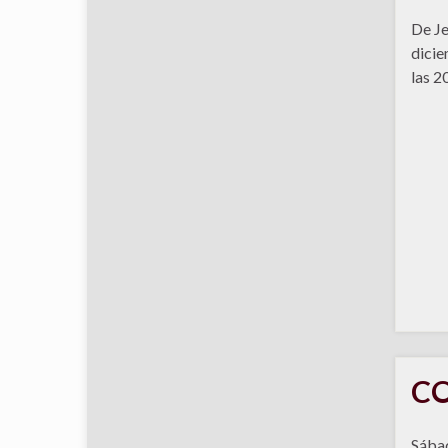
De Je
dicie
las 2
CO
Sábad