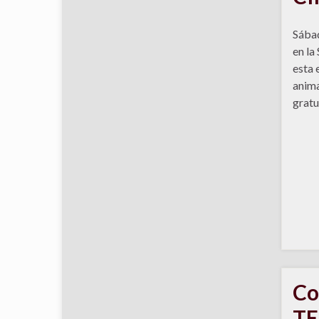
Sábad
en la
esta 
anima
gratu
Co
T