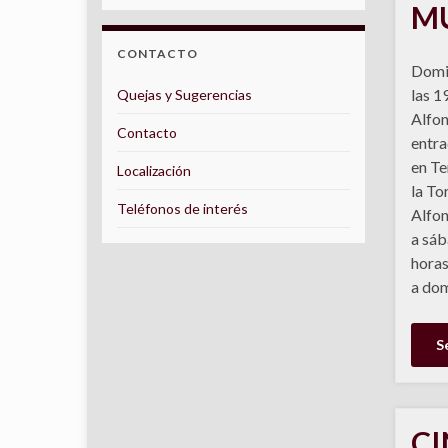
MU
CONTACTO
Domi
las 1
Quejas y Sugerencias
Alfon
Contacto
entra
en Te
Localización
la To
Teléfonos de interés
Alfon
a sáb
horas
a dom
S
CI