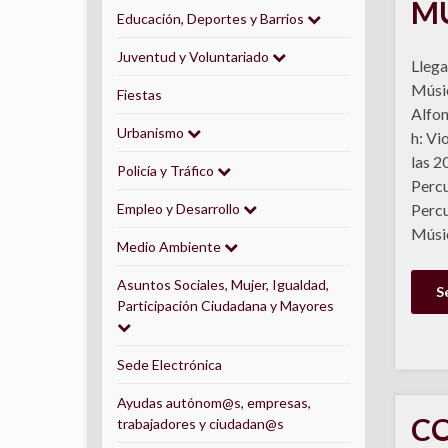
MU
Educación, Deportes y Barrios
Juventud y Voluntariado
Llega
Músic
Fiestas
Alfon
Urbanismo
h: Vi
las 2
Policía y Tráfico
Percu
Empleo y Desarrollo
Percu
Músi
Medio Ambiente
Asuntos Sociales, Mujer, Igualdad,
S
Participación Ciudadana y Mayores
Sede Electrónica
Ayudas autónom@s, empresas,
CO
trabajadores y ciudadan@s