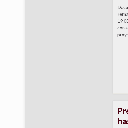
Docu
Ferná
19:00
con a
proye
Pr
ha