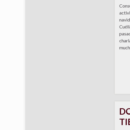
Consu
activ
navid
Cuéll
pasac
charl
mucha
DO
TI