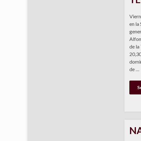
Viern
en la
gener
Alfon
de la
20,30
domin
de …
S
NA