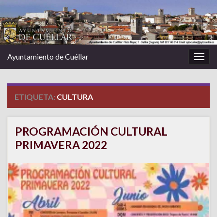
Ayuntamiento de Cuéllar
Alter
la
nave
ETIQUETA:
CULTURA
PROGRAMACIÓN CULTURAL
PRIMAVERA 2022