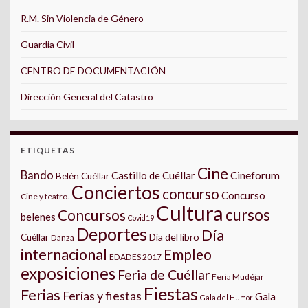
R.M. Sin Violencia de Género
Guardia Civil
CENTRO DE DOCUMENTACIÓN
Dirección General del Catastro
ETIQUETAS
Cine
Bando
Castillo de Cuéllar
Cineforum
Belén Cuéllar
Conciertos
concurso
Concurso
Cine y teatro.
Cultura
cursos
Concursos
belenes
Covid19
Deportes
Día
Día del libro
Cuéllar
Danza
internacional
Empleo
EDADES 2017
exposiciones
Feria de Cuéllar
Feria Mudéjar
Fiestas
Ferias
Ferias y fiestas
Gala
Gala del Humor