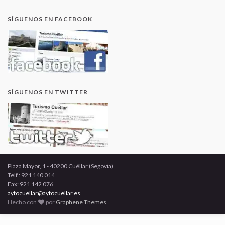
SÍGUENOS EN FACEBOOK
SÍGUENOS EN TWITTER
Plaza Mayor, 1 - 40200 Cuéllar (Segovia)
Telf.: 921 140 014
Fax: 921 142 076
aytocuellar@aytocuellar.es
Hecho con
por
Graphene Themes
.