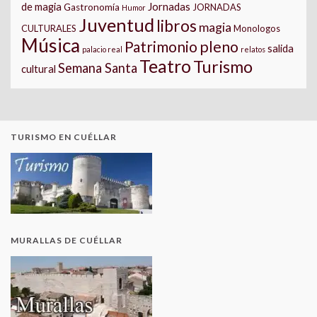
Jornadas
de magia
Gastronomía
JORNADAS
Humor
Juventud
libros
magia
CULTURALES
Monologos
Música
pleno
Patrimonio
salida
palacio real
relatos
Teatro
Turismo
Semana Santa
cultural
TURISMO EN CUÉLLAR
MURALLAS DE CUÉLLAR