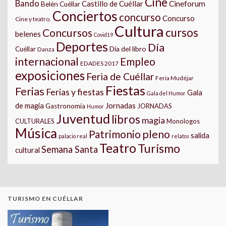
Cine
Bando
Castillo de Cuéllar
Cineforum
Belén Cuéllar
Conciertos
concurso
Concurso
Cine y teatro.
Cultura
cursos
Concursos
belenes
Covid19
Deportes
Día
Día del libro
Cuéllar
Danza
internacional
Empleo
EDADES 2017
exposiciones
Feria de Cuéllar
Feria Mudéjar
Fiestas
Ferias
Ferias y fiestas
Gala
Gala del Humor
Jornadas
de magia
Gastronomía
JORNADAS
Humor
Juventud
libros
magia
CULTURALES
Monologos
Música
pleno
Patrimonio
salida
palacio real
relatos
Teatro
Turismo
Semana Santa
cultural
TURISMO EN CUÉLLAR