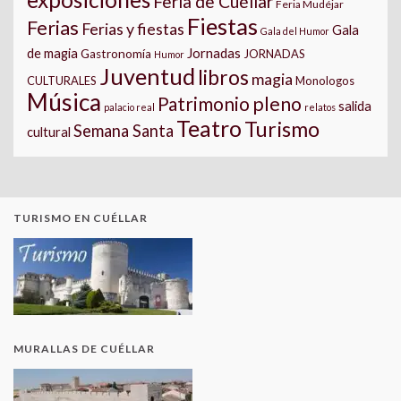
Feria de Cuéllar
Feria Mudéjar
Fiestas
Ferias
Ferias y fiestas
Gala
Gala del Humor
Jornadas
de magia
Gastronomía
JORNADAS
Humor
Juventud
libros
magia
CULTURALES
Monologos
Música
pleno
Patrimonio
salida
palacio real
relatos
Teatro
Turismo
Semana Santa
cultural
TURISMO EN CUÉLLAR
MURALLAS DE CUÉLLAR