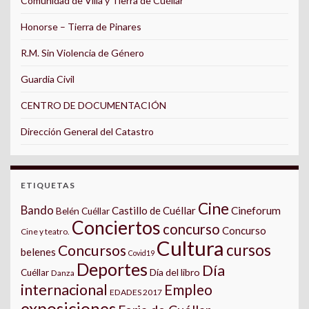
Comunidad de Villa y Tierra de Cuéllar
Honorse – Tierra de Pinares
R.M. Sin Violencia de Género
Guardia Civil
CENTRO DE DOCUMENTACIÓN
Dirección General del Catastro
ETIQUETAS
Cine
Bando
Castillo de Cuéllar
Cineforum
Belén Cuéllar
Conciertos
concurso
Concurso
Cine y teatro.
Cultura
cursos
Concursos
belenes
Covid19
Deportes
Día
Día del libro
Cuéllar
Danza
internacional
Empleo
EDADES 2017
exposiciones