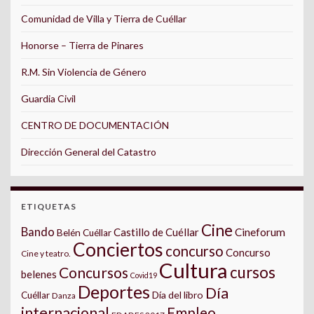
Comunidad de Villa y Tierra de Cuéllar
Honorse – Tierra de Pinares
R.M. Sin Violencia de Género
Guardia Civil
CENTRO DE DOCUMENTACIÓN
Dirección General del Catastro
ETIQUETAS
Cine
Bando
Castillo de Cuéllar
Cineforum
Belén Cuéllar
Conciertos
concurso
Concurso
Cine y teatro.
Cultura
cursos
Concursos
belenes
Covid19
Deportes
Día
Día del libro
Cuéllar
Danza
internacional
Empleo