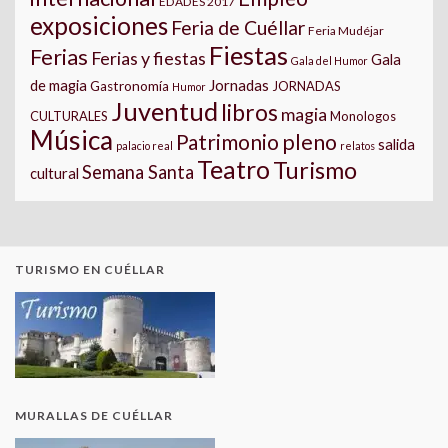
EDADES 2017
exposiciones
Feria de Cuéllar
Feria Mudéjar
Fiestas
Ferias
Ferias y fiestas
Gala
Gala del Humor
Jornadas
de magia
Gastronomía
JORNADAS
Humor
Juventud
libros
magia
CULTURALES
Monologos
Música
pleno
Patrimonio
salida
palacio real
relatos
Teatro
Turismo
Semana Santa
cultural
TURISMO EN CUÉLLAR
MURALLAS DE CUÉLLAR