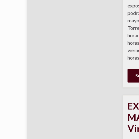
expos
podrá
mayo 
Torre
horar
horas
viern
horas
S
EX
MA
Vi