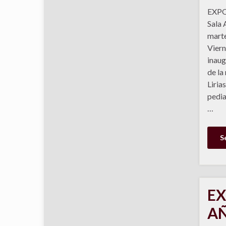
EXPOS
Sala 
marte
Viern
inaug
de la
Liria
pedia
…
S
EX
AÑ