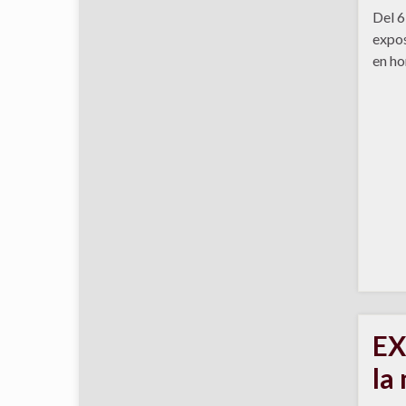
Del 6
expos
en ho
EX
la