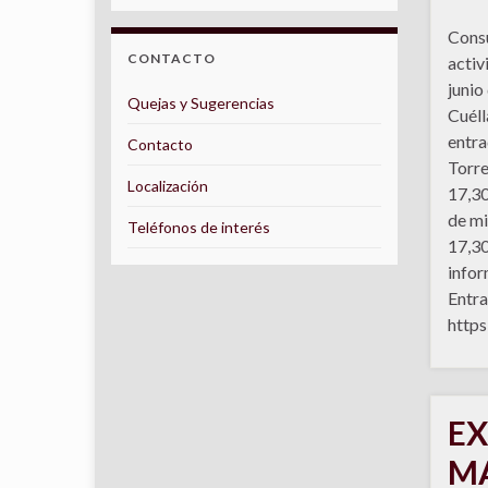
Consu
CONTACTO
activ
junio
Quejas y Sugerencias
Cuéll
entra
Contacto
Torre
Localización
17,30
de mi
Teléfonos de interés
17,30
infor
Entra
https
EX
M