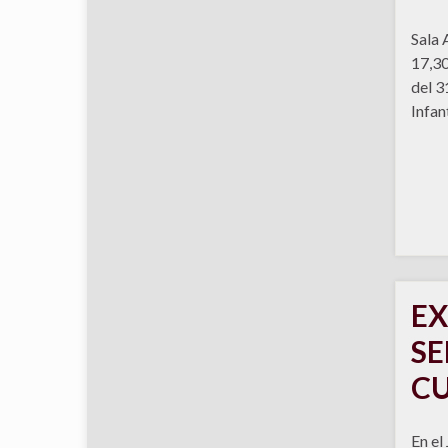
Sala 
17,30
del 3
Infant
EX
SE
CU
En el