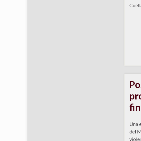
Cuéll
Po
pr
fi
Una 
del M
viole