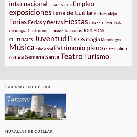
internacional
Empleo
EDADES 2017
exposiciones
Feria de Cuéllar
Feria Mudéjar
Fiestas
Ferias
Ferias y fiestas
Gala
Gala del Humor
Jornadas
de magia
Gastronomía
JORNADAS
Humor
Juventud
libros
magia
CULTURALES
Monologos
Música
pleno
Patrimonio
salida
palacio real
relatos
Teatro
Turismo
Semana Santa
cultural
TURISMO EN CUÉLLAR
MURALLAS DE CUÉLLAR