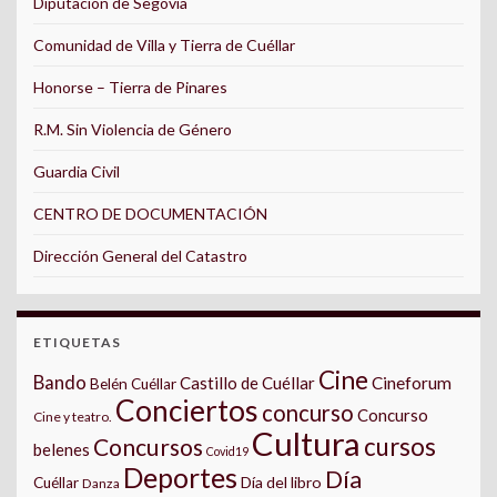
Diputación de Segovia
Comunidad de Villa y Tierra de Cuéllar
Honorse – Tierra de Pinares
R.M. Sin Violencia de Género
Guardia Civil
CENTRO DE DOCUMENTACIÓN
Dirección General del Catastro
ETIQUETAS
Cine
Bando
Castillo de Cuéllar
Cineforum
Belén Cuéllar
Conciertos
concurso
Concurso
Cine y teatro.
Cultura
cursos
Concursos
belenes
Covid19
Deportes
Día
Día del libro
Cuéllar
Danza