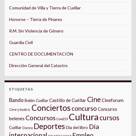
Comunidad de Villa y Tierra de Cuéllar
Honorse – Tierra de Pinares
R.M. Sin Violencia de Género
Guardia Civil
CENTRO DE DOCUMENTACIÓN
Dirección General del Catastro
ETIQUETAS
Cine
Bando
Castillo de Cuéllar
Cineforum
Belén Cuéllar
Conciertos
concurso
Concurso
Cine y teatro.
Cultura
cursos
Concursos
belenes
Covid19
Deportes
Día
Día del libro
Cuéllar
Danza
internacional
Empleo