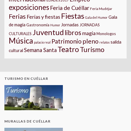
EDADES 2017
exposiciones
Feria de Cuéllar
Feria Mudéjar
Fiestas
Ferias
Ferias y fiestas
Gala
Gala del Humor
Jornadas
de magia
Gastronomía
JORNADAS
Humor
Juventud
libros
magia
CULTURALES
Monologos
Música
pleno
Patrimonio
salida
palacio real
relatos
Teatro
Turismo
Semana Santa
cultural
TURISMO EN CUÉLLAR
MURALLAS DE CUÉLLAR