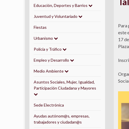
Ta
Educación, Deportes y Barrios
Juventud y Voluntariado
Para 
Fiestas
este 
Urbanismo
17 de
Plaza
Policía y Tráfico
Inscr
Empleo y Desarrollo
Medio Ambiente
Organ
Socia
Asuntos Sociales, Mujer, Igualdad,
Participación Ciudadana y Mayores
Sede Electrónica
Ayudas autónom@s, empresas,
trabajadores y ciudadan@s