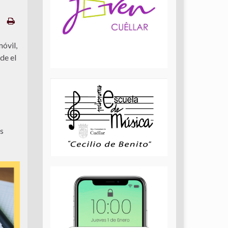
óvil,
de el
s