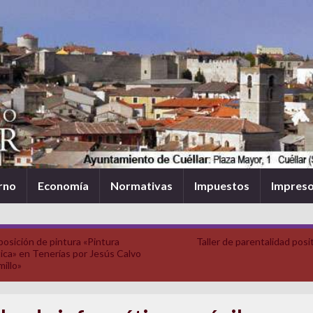
rno
Economía
Normativas
Impuestos
Impres
posición de pintura «Pintura
Taller de parentalidad posi
ica» en Tenerías por Jesús Calvo
millo»