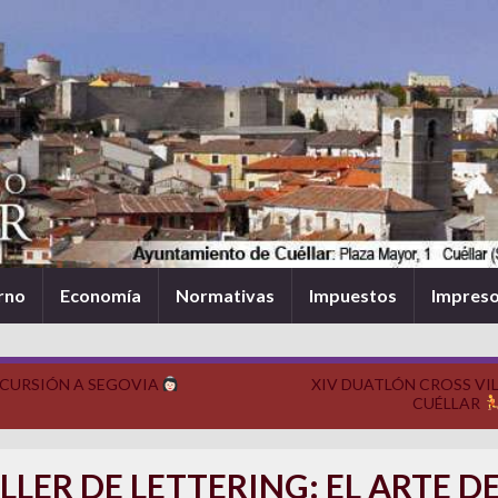
rno
Economía
Normativas
Impuestos
Impres
CURSIÓN A SEGOVIA
XIV DUATLÓN CROSS VIL
CUÉLLAR
LLER DE LETTERING: EL ARTE D