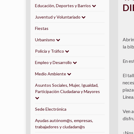
DI
Educación, Deportes y Barrios
Juventud y Voluntariado
Fiestas
Abrim
Urbanismo
la bi
Policía y Tráfico
En es
Empleo y Desarrollo
Medio Ambiente
El ta
neces
Asuntos Sociales, Mujer, Igualdad,
plaza
Participación Ciudadana y Mayores
Línea
Sede Electrónica
Ven a 
disfr
Ayudas autónom@s, empresas,
trabajadores y ciudadan@s
¿Nos 