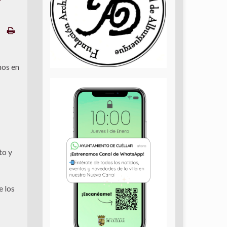
mos en
to y
e los