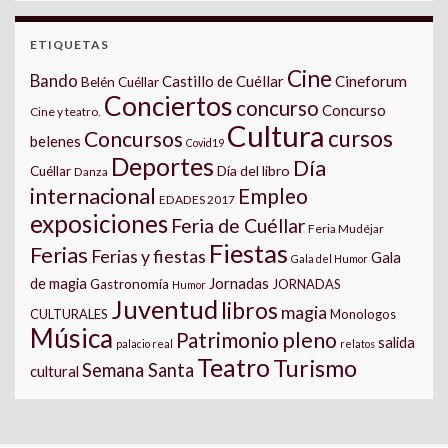
ETIQUETAS
Cine
Bando
Castillo de Cuéllar
Cineforum
Belén Cuéllar
Conciertos
concurso
Concurso
Cine y teatro.
Cultura
cursos
Concursos
belenes
Covid19
Deportes
Día
Día del libro
Cuéllar
Danza
internacional
Empleo
EDADES 2017
exposiciones
Feria de Cuéllar
Feria Mudéjar
Fiestas
Ferias
Ferias y fiestas
Gala
Gala del Humor
Jornadas
de magia
Gastronomía
JORNADAS
Humor
Juventud
libros
magia
CULTURALES
Monologos
Música
pleno
Patrimonio
salida
palacio real
relatos
Teatro
Turismo
Semana Santa
cultural