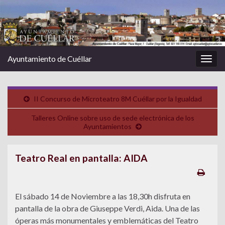
Ayuntamiento de Cuéllar
Alter
la
nave
II Concurso de Microteatro 8M Cuéllar por la Igualdad
Talleres Online sobre uso de sede electrónica de los
Ayuntamientos
Teatro Real en pantalla: AIDA
El sábado 14 de Noviembre a las 18,30h disfruta en
pantalla de la obra de Giuseppe Verdi, Aida. Una de las
óperas más monumentales y emblemáticas del Teatro