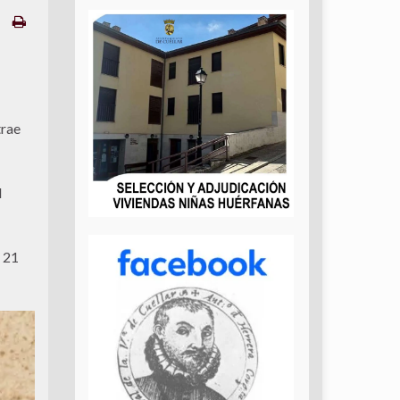
trae
l
 21