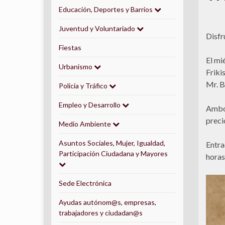
Educación, Deportes y Barrios
Juventud y Voluntariado
Disfr
Fiestas
El mi
Urbanismo
Friki
Mr. B
Policía y Tráfico
Empleo y Desarrollo
Ambos
preci
Medio Ambiente
Asuntos Sociales, Mujer, Igualdad,
Entra
Participación Ciudadana y Mayores
horas
Sede Electrónica
Ayudas autónom@s, empresas,
trabajadores y ciudadan@s