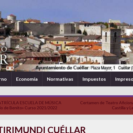
rno
Economía
Normativas
Impuestos
Impres
TRÍCULA ESCUELA DE MÚSICA
Certamen de Teatro Aficion
lio de Benito» Curso 2021/2022
Castilla y 
TIRIMUNDI CUÉLLAR