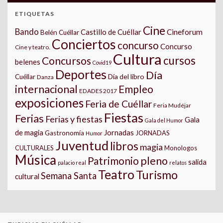
ETIQUETAS
Cine
Bando
Castillo de Cuéllar
Cineforum
Belén Cuéllar
Conciertos
concurso
Concurso
Cine y teatro.
Cultura
cursos
Concursos
belenes
Covid19
Deportes
Día
Día del libro
Cuéllar
Danza
internacional
Empleo
EDADES 2017
exposiciones
Feria de Cuéllar
Feria Mudéjar
Fiestas
Ferias
Ferias y fiestas
Gala
Gala del Humor
Jornadas
de magia
Gastronomía
JORNADAS
Humor
Juventud
libros
magia
CULTURALES
Monologos
Música
pleno
Patrimonio
salida
palacio real
relatos
Teatro
Turismo
Semana Santa
cultural