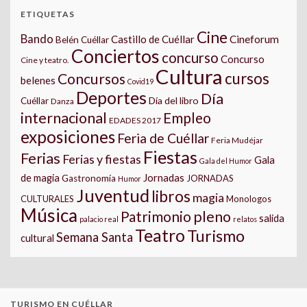
ETIQUETAS
Cine
Bando
Castillo de Cuéllar
Cineforum
Belén Cuéllar
Conciertos
concurso
Concurso
Cine y teatro.
Cultura
cursos
Concursos
belenes
Covid19
Deportes
Día
Día del libro
Cuéllar
Danza
internacional
Empleo
EDADES 2017
exposiciones
Feria de Cuéllar
Feria Mudéjar
Fiestas
Ferias
Ferias y fiestas
Gala
Gala del Humor
Jornadas
de magia
Gastronomía
JORNADAS
Humor
Juventud
libros
magia
CULTURALES
Monologos
Música
pleno
Patrimonio
salida
palacio real
relatos
Teatro
Turismo
Semana Santa
cultural
TURISMO EN CUÉLLAR