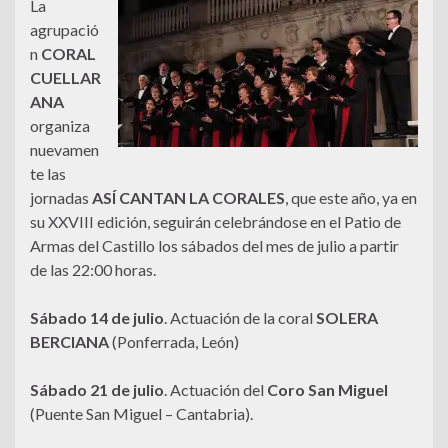
La
agrupació
n
CORAL
CUELLAR
ANA
organiza
nuevamen
te las
jornadas
ASÍ CANTAN LA CORALES
, que este año, ya en
su XXVIII edición, seguirán celebrándose en el Patio de
Armas del Castillo los sábados del mes de julio a partir
de las 22:00 horas.
Sábado 14 de julio
. Actuación de la coral
SOLERA
BERCIANA
(Ponferrada, León)
Sábado 21 de julio
. Actuación del
Coro San Miguel
(Puente San Miguel – Cantabria).