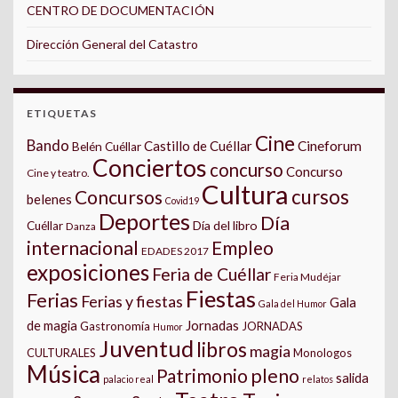
CENTRO DE DOCUMENTACIÓN
Dirección General del Catastro
ETIQUETAS
Cine
Bando
Castillo de Cuéllar
Cineforum
Belén Cuéllar
Conciertos
concurso
Concurso
Cine y teatro.
Cultura
cursos
Concursos
belenes
Covid19
Deportes
Día
Día del libro
Cuéllar
Danza
internacional
Empleo
EDADES 2017
exposiciones
Feria de Cuéllar
Feria Mudéjar
Fiestas
Ferias
Ferias y fiestas
Gala
Gala del Humor
Jornadas
de magia
Gastronomía
JORNADAS
Humor
Juventud
libros
magia
CULTURALES
Monologos
Música
pleno
Patrimonio
salida
palacio real
relatos