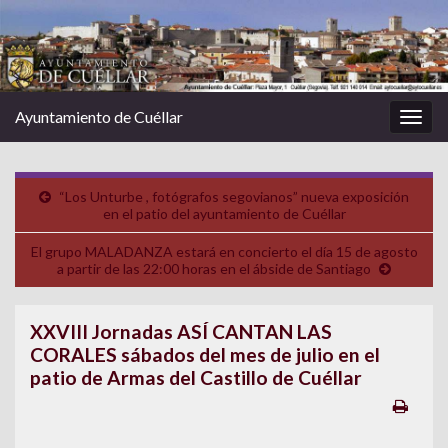
Ayuntamiento de Cuéllar
Alter
la
nave
“Los Unturbe , fotógrafos segovianos” nueva exposición
en el patio del ayuntamiento de Cuéllar
El grupo MALADANZA estará en concierto el día 15 de agosto
a partir de las 22:00 horas en el ábside de Santiago
XXVIII Jornadas ASÍ CANTAN LAS
CORALES sábados del mes de julio en el
patio de Armas del Castillo de Cuéllar