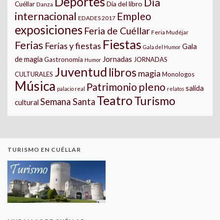
Deportes
Día
Día del libro
Cuéllar
Danza
internacional
Empleo
EDADES 2017
exposiciones
Feria de Cuéllar
Feria Mudéjar
Fiestas
Ferias
Ferias y fiestas
Gala
Gala del Humor
Jornadas
de magia
Gastronomía
JORNADAS
Humor
Juventud
libros
magia
CULTURALES
Monologos
Música
pleno
Patrimonio
salida
palacio real
relatos
Teatro
Turismo
Semana Santa
cultural
TURISMO EN CUÉLLAR