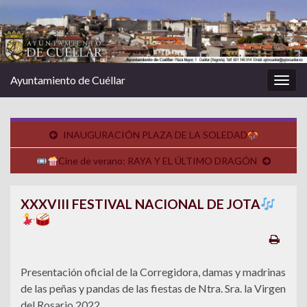
Ayuntamiento de Cuéllar
Alter
la
nave
INAUGURACIÓN PLAZA DE LA SOLEDAD
Cine de verano: RAYA Y EL ÚLTIMO DRAGÓN
XXXVIII FESTIVAL NACIONAL DE JOTA
Presentación oficial de la Corregidora, damas y madrinas
de las peñas y pandas de las fiestas de Ntra. Sra. la Virgen
del Rosario 2022.