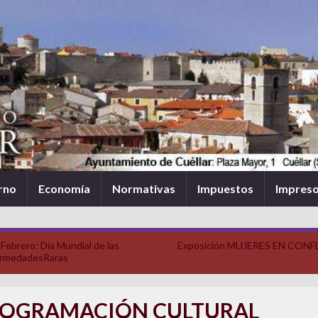
rno
Economía
Normativas
Impuestos
Impres
 Febrero: Día Mundial de las
Exposición MUJERES EN CON
rmedadesRaras
OGRAMACIÓN CULTURAL