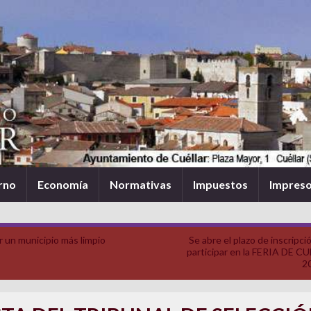
rno
Economía
Normativas
Impuestos
Impres
r un municipio más limpio
Se abre el plazo de inscripci
participar en la FERIA DE C
2