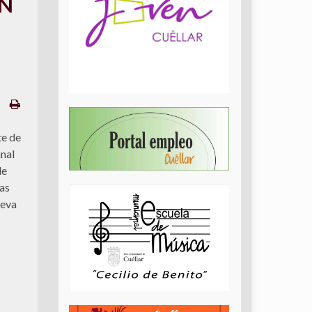
ÓN
te de
nal
de
las
ueva