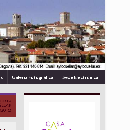
os
Galería Fotográfica
Sede Electrónica
ón para
UÉLLAR
020