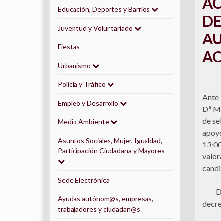
AC
Educación, Deportes y Barrios
DE
Juventud y Voluntariado
AU
Fiestas
AC
Urbanismo
Policía y Tráfico
Ante 
Empleo y Desarrollo
Dª Ma
de se
Medio Ambiente
apoyo
Asuntos Sociales, Mujer, Igualdad,
13:00
Participación Ciudadana y Mayores
valor
candi
Sede Electrónica
Desca
Ayudas autónom@s, empresas,
decre
trabajadores y ciudadan@s