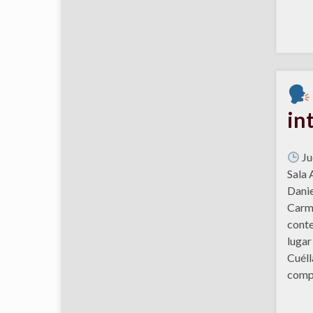
in
Ju
Sala 
Danie
Carmi
conte
lugar
Cuéll
compl