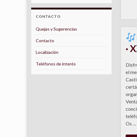
CONTACTO
Quejas y Sugerencias
Contacto
· 
Localización
Teléfonos de interés
Disfr
el me
Casti
certá
organ
Venta
conci
teléf
Os …