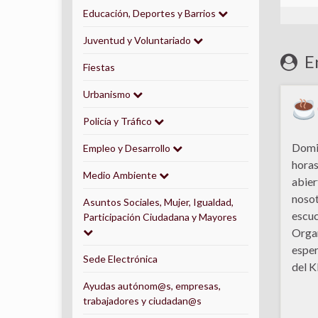
Educación, Deportes y Barrios
Juventud y Voluntariado
En
Fiestas
Urbanismo
Policía y Tráfico
Domin
Empleo y Desarrollo
horas
Medio Ambiente
abier
nosot
Asuntos Sociales, Mujer, Igualdad,
escuc
Participación Ciudadana y Mayores
Organ
esper
Sede Electrónica
del K
Ayudas autónom@s, empresas,
trabajadores y ciudadan@s