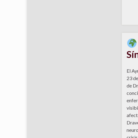
Sí
El Ay
23 de
de Dr
conci
enfer
visib
afect
Drave
neuro
crisi