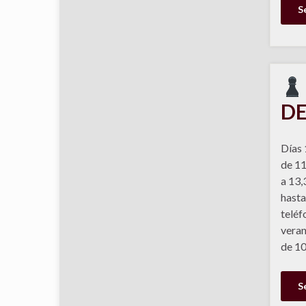
S
DE
Días 1
de 11
a 13,
hasta
teléf
veran
de 10
S