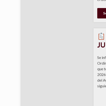
S
JU
Se in
Ordin
que t
2026 
del A
sigui