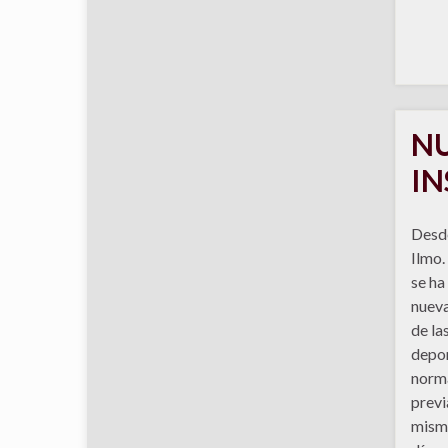
NU
IN
Desde
Ilmo.
se ha
nueva
de la
depor
norma
previ
mism