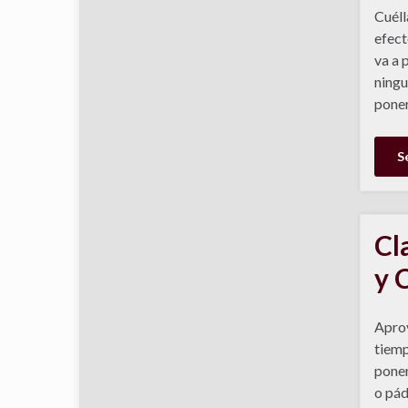
Cuéll
efect
va a 
ningu
poner
S
Cl
y 
Apro
tiemp
poner
o páde