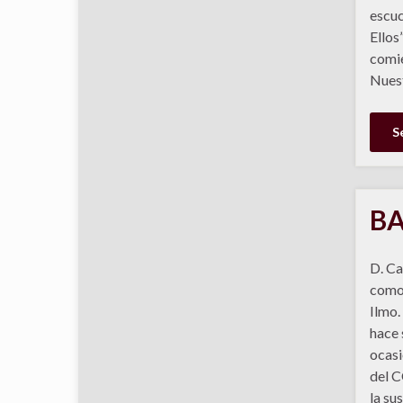
escuc
Ellos
comie
Nuest
S
BA
D. Ca
como 
Ilmo.
hace 
ocasi
del 
la su