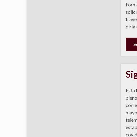
Forma
solic
travé
dirig
S
Si
Esta 
pleno
corre
mayo,
telem
estad
covid