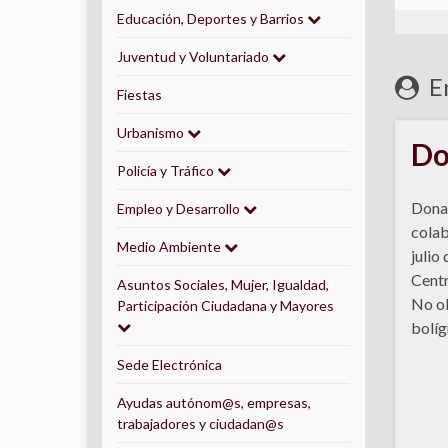
Educación, Deportes y Barrios
Juventud y Voluntariado
En
Fiestas
Urbanismo
Do
Policía y Tráfico
Dona 
Empleo y Desarrollo
colab
Medio Ambiente
julio
Centr
Asuntos Sociales, Mujer, Igualdad,
No ol
Participación Ciudadana y Mayores
bolíg
Sede Electrónica
Ayudas autónom@s, empresas,
trabajadores y ciudadan@s