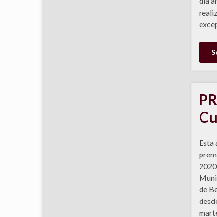
día a
realiz
exce
S
PR
Cu
Esta 
prema
2020/
Munic
de Be
desde
marte