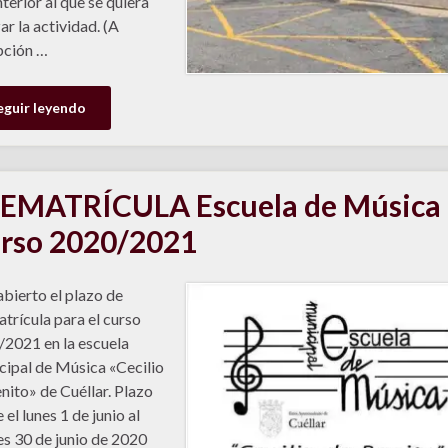
nterior al que se quiera
ar la actividad. (A
pción …
eguir leyendo
EMATRÍCULA Escuela de Música
rso 2020/2021
abierto el plazo de
trícula para el curso
2021 en la escuela
ipal de Música «Cecilio
nito» de Cuéllar. Plazo
 el lunes 1 de junio al
s 30 de junio de 2020