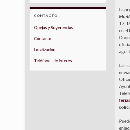
La pr
CONTACTO
Mudé
17, 1
Quejas y Sugerencias
en el
Duque
Contacto
ofici
Localización
agost
Teléfonos de interés
Las s
envia
Ofici
Ayunt
Teléf
feria
s
olic
Puede
enlac