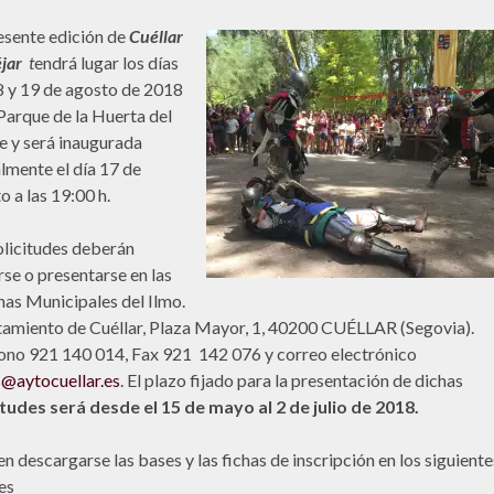
esente edición de
Cuéllar
jar
t
endrá lugar los días
8 y 19 de agosto de 2018
 Parque de la Huerta del
 y será inaugurada
almente el día 17 de
o a las 19:00 h.
olicitudes deberán
rse o presentarse en las
nas Municipales del Ilmo.
amiento de Cuéllar, Plaza Mayor, 1, 40200 CUÉLLAR (Segovia).
ono 921 140 014, Fax 921 142 076 y correo electrónico
s@aytocuellar.es
. El plazo fijado para la presentación de dichas
itudes será desde el 15 de mayo al 2 de julio de 2018.
n descargarse las bases y las fichas de inscripción en los siguiente
es