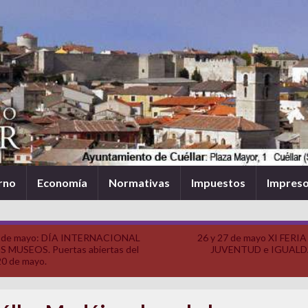
rno
Economía
Normativas
Impuestos
Impres
 de mayo: DÍA INTERNACIONAL
26 y 27 de mayo XI FERIA
S MUSEOS. Puertas abiertas del
JUVENTUD e IGUAL
20 de mayo.