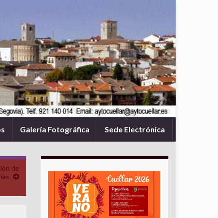
os
Galería Fotográfica
Sede Electrónica
ión de
ías