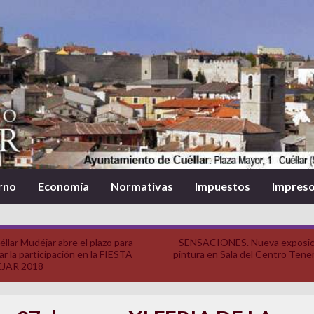
rno
Economía
Normativas
Impuestos
Impres
llar Mudéjar abre el plazo para
SENSACIONES. Nueva exposic
tar la participación en la FIESTA
pintura en Sala del Centro Tener
JAR 2018