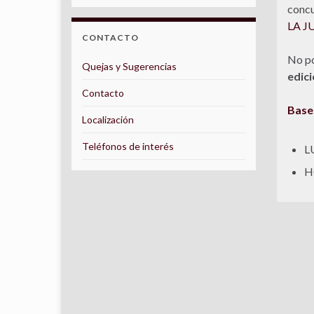
concu
LA J
CONTACTO
No p
Quejas y Sugerencias
edici
Contacto
Bases
Localización
Teléfonos de interés
L
HO