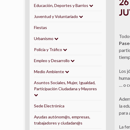
26
Educación, Deportes y Barrios
JU
Juventud y Voluntariado
Fiestas
Todos
Urbanismo
Paseo
Policía y Tráfico
parti
tiemp
Empleo y Desarrollo
Los j
Medio Ambiente
human
Asuntos Sociales, Mujer, Igualdad,
… o c
Participación Ciudadana y Mayores
Ademá
la ed
Sede Electrónica
para 
Ayudas autónom@s, empresas,
trabajadores y ciudadan@s
La fe