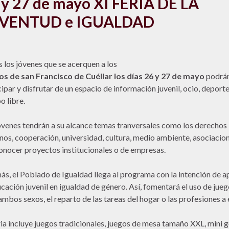
 y 27 de mayo XI FERIA DE LA
VENTUD e IGUALDAD
 los jóvenes que se acerquen a los
s de san Francisco de Cuéllar los días 26 y 27 de mayo
podrá
cipar y disfrutar de un espacio de información juvenil, ocio, deporte
o libre.
óvenes tendrán a su alcance temas tranversales como los derechos
os, cooperación, universidad, cultura, medio ambiente, asociacio
onocer proyectos institucionales o de empresas.
s, el Poblado de Igualdad llega al programa con la intención de a
ucación juvenil en igualdad de género. Así, fomentará el uso de jue
ambos sexos, el reparto de las tareas del hogar o las profesiones a e
ria incluye juegos tradicionales, juegos de mesa tamaño XXL, mini go