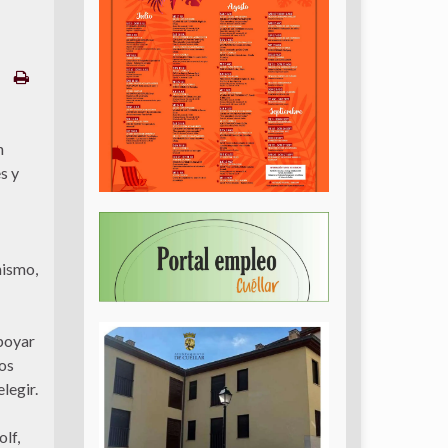
n
s y
nismo,
poyar
gos
legir.
lf,