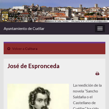
Ayuntamiento de Cuéllar
Alter
la
nave
Volver a
Cultura
José de Espronceda
La reedición de la
novela “Sancho
Saldaña o el
Castellano de
Cuéllar” ha sido