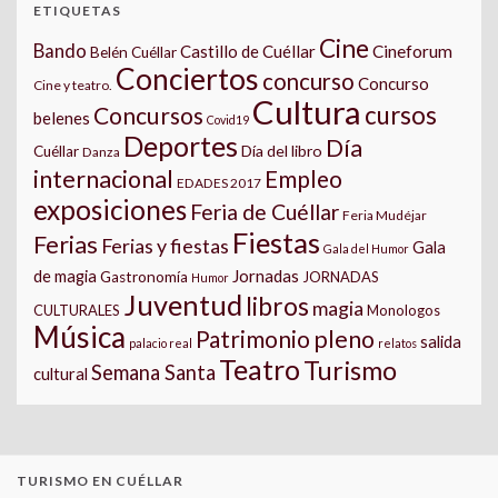
ETIQUETAS
Cine
Bando
Castillo de Cuéllar
Cineforum
Belén Cuéllar
Conciertos
concurso
Concurso
Cine y teatro.
Cultura
cursos
Concursos
belenes
Covid19
Deportes
Día
Día del libro
Cuéllar
Danza
internacional
Empleo
EDADES 2017
exposiciones
Feria de Cuéllar
Feria Mudéjar
Fiestas
Ferias
Ferias y fiestas
Gala
Gala del Humor
Jornadas
de magia
Gastronomía
JORNADAS
Humor
Juventud
libros
magia
CULTURALES
Monologos
Música
pleno
Patrimonio
salida
palacio real
relatos
Teatro
Turismo
Semana Santa
cultural
TURISMO EN CUÉLLAR