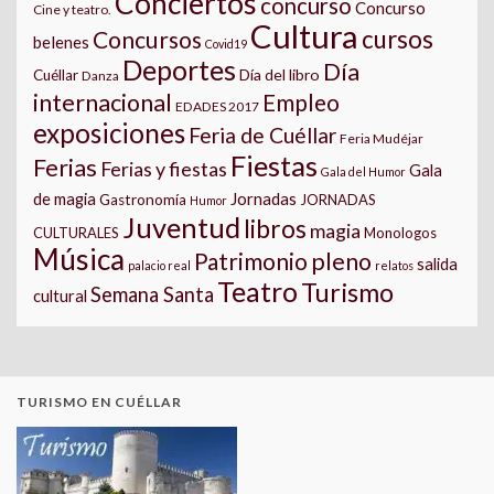
Conciertos
concurso
Concurso
Cine y teatro.
Cultura
cursos
Concursos
belenes
Covid19
Deportes
Día
Día del libro
Cuéllar
Danza
internacional
Empleo
EDADES 2017
exposiciones
Feria de Cuéllar
Feria Mudéjar
Fiestas
Ferias
Ferias y fiestas
Gala
Gala del Humor
Jornadas
de magia
Gastronomía
JORNADAS
Humor
Juventud
libros
magia
CULTURALES
Monologos
Música
pleno
Patrimonio
salida
palacio real
relatos
Teatro
Turismo
Semana Santa
cultural
TURISMO EN CUÉLLAR