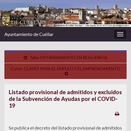
Ayuntamiento de Cuéllar
Alter
la
nave
Taller ENTRENAMIENTO EN RESILIENCIA
Curso: CLAVES PARA EL EMPLEO Y EL EMPRENDIMIENTO
Listado provisional de admitidos y excluidos
de la Subvención de Ayudas por el COVID-
19
Se publica el decreto del listado provisional de admitidos